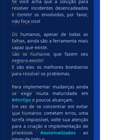
Se você acha que a solução para 
RPA
resolver incidentes desencadeados 
Data
é demitir os envolvidos, por favor, 
não faça isso!
OpenShift
SAP
Os humanos, apesar de todas as 
falhas, ainda são a ferramenta mais 
Power
capaz que existe.
IBMPowerBrasil
São os humanos que fazem seu 
negocio existir!
Cyber Security
E são eles os melhores bombeiros 
Cloud Security
para resolver os problemas.
Identity
Para implementar mudanças ainda 
Data Protection
se exige muita maturidade em 
#devOps
e poucos alcançam.
Pentesting
Em vez de se concentrar em evitar 
Code Security
que humanos cometam erros, uma 
tarefa impossível, volte sua atenção 
ITSM
para a criação e implementação de 
Platform Engineering
processos 
#automatizados
ao 
longo de todo o