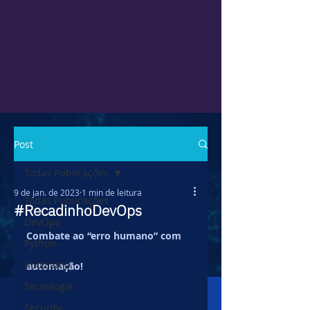
Post
Todas Publicações
9 de jan. de 2023
1 min de leitura
Todas Publicações
#RecadinhoDevOps
DevOps
Combate ao “erro humano” com 
Python
Bootcamp
automação!
Tecnologia
Security