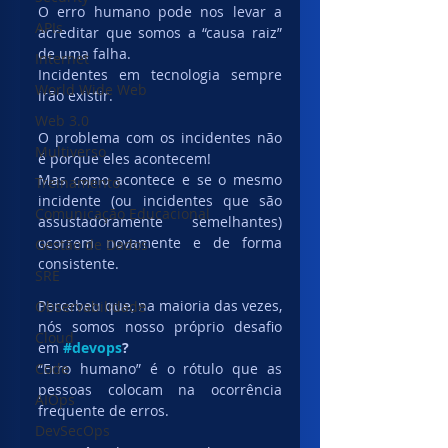
O erro humano pode nos levar a 
APIs
acreditar que somos a “causa raiz” 
de uma falha.
Internet
Incidentes em tecnologia sempre 
World Wide Web
irão existir.
Web 3.0
O problema com os incidentes não 
Multiverso
é porque eles acontecem!
Mas como acontece e se o mesmo 
Treinamento
incidente (ou incidentes que são 
Comunicação Educacional
assustadoramente semelhantes) 
ocorrem novamente e de forma 
Gestão de Dados
consistente.
SRE
Percebeu que, na maioria das vezes, 
Observabilidade
nós somos nosso próprio desafio 
Cloud
em 
#devops
?
Code
“Erro humano” é o rótulo que as 
pessoas colocam na ocorrência 
AIOps
frequente de erros.
DevSecOps