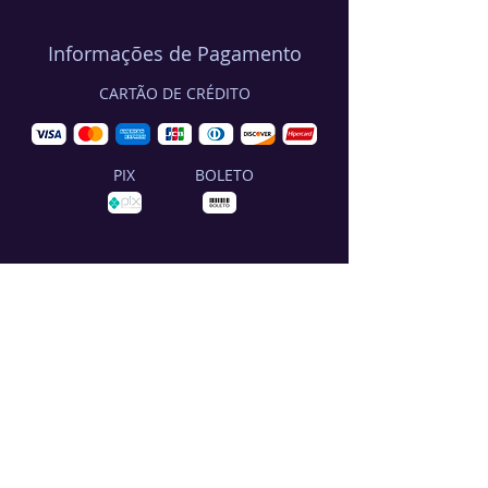
Informações de Pagamento
CARTÃO DE CRÉDITO
PIX
BOLETO
Home
Quem Somos
DevopsLive
IBMPowerBrasil
CyberSecFest