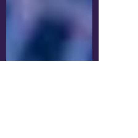
30 de jan. de 2025
4 min de leitura
Data Protection
Data Protection: O Elo
Estratégico da