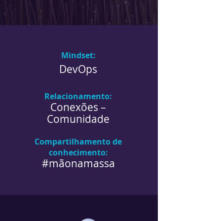
Mindset:
DevOps
Relacionamento:
Conexões –
Comunidade
Compartilhamento de
conhecimento:
#mãonamassa