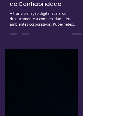
Observabilidade e Cyber
Security: A Nova
Fronteira da Engenharia
de Confiabilidade.
A transformação digital acelerou
drasticamente a complexidade dos
ambientes corporativos. Kubernetes,
microsserviços, APIs, multi-cloud,
pipelines de CI/CD, IA generativa, edge
computing e workloads distribuídos
criaram um novo desafio para
organizações modernas: entender o
comportamento real dos sistemas em
tempo real. Nesse cenário,
observabilidade deixou de ser apenas
uma disciplina operacional.Hoje, ela é
um dos pilares centrais da estratégia de
confiabilidade, resiliênci