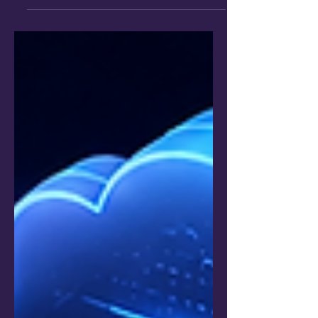
multi-cloud e aplicações orientadas a
eventos. Com isso, observabilidade
deixou de ser apenas uma camada
operacional para se tornar um elemento
estratégico dentro das organizações
modernas. Hoje, ambientes altamente
escaláveis exigem monitoramento
contínuo, rastreabilidade de aplicações,
análise de logs, métricas em tempo real e
visibilidade ponta a ponta da experiência
d