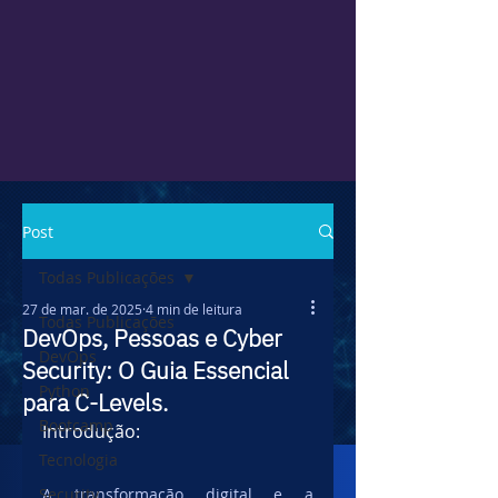
Post
Todas Publicações
27 de mar. de 2025
4 min de leitura
Todas Publicações
DevOps, Pessoas e Cyber
DevOps
Security: O Guia Essencial
Python
para C-Levels.
Bootcamp
Introdução:
Tecnologia
Security
A transformação digital e a 