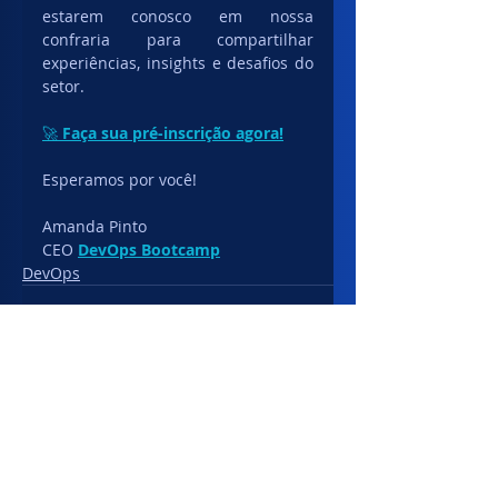
estarem conosco em nossa 
confraria para compartilhar 
experiências, insights e desafios do 
setor.
🚀 
Faça sua pré-inscrição agora!
Esperamos por você!
Amanda Pinto
CEO 
DevOps Bootcamp
DevOps
Posts recentes
Ver tudo