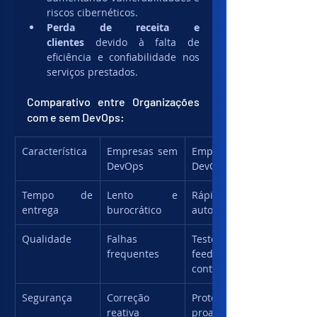
riscos cibernéticos.
Perda de receita e 
clientes
 devido à falta de 
eficiência e confiabilidade nos 
serviços prestados.
Comparativo entre Organizações 
com e sem DevOps:
Característica
Empresas sem 
Empresas com 
DevOps
DevOps
Tempo de 
Lento e 
Rápido e 
entrega
burocrático
automatizado
Qualidade
Falhas 
Testes e 
frequentes
feedback 
contínuos
Segurança
Correção 
Proteção 
reativa
proativa