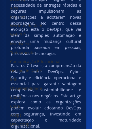
necessidade de entregas rápidas e 
APIs
seguras impulsionam as 
Internet
organizações a adotarem novas 
abordagens. No centro dessa 
World Wide Web
evolução está o DevOps, que vai 
Web 3.0
além da simples automação e 
envolve uma mudança cultural 
Multiverso
profunda baseada em pessoas, 
Treinamento
processos e tecnologia.
Comunicação Educacional
Para os C-Levels, a compreensão da 
Gestão de Dados
relação entre DevOps, Cyber 
Security e eficiência operacional é 
SRE
essencial para garantir vantagem 
Observabilidade
competitiva, sustentabilidade e 
resiliência nos negócios. Este artigo 
Cloud
explora como as organizações 
Code
podem evoluir adotando DevOps 
com segurança, investindo em 
AIOps
capacitação e maturidade 
DevSecOps
organizacional.