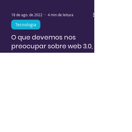
18 de ago. de 2022
4 min de leitura
Tecnologia
O que devemos nos
preocupar sobre web 3.0,
metaverso e outras
tendências
tecnológicas?
Interatividade, imersão e
descentralização são algumas das
promessas para o “futuro da internet”,
mas quais implicações isso traz para a...