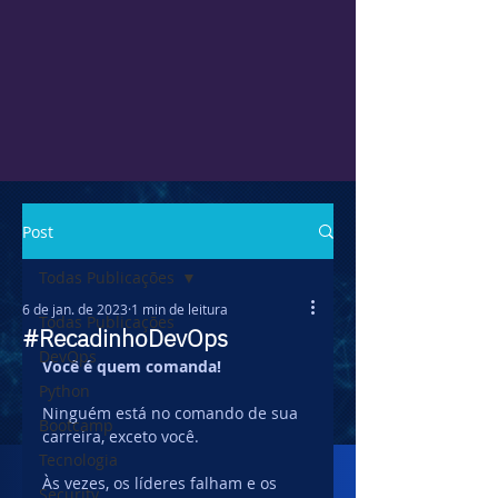
Post
Todas Publicações
6 de jan. de 2023
1 min de leitura
Todas Publicações
#RecadinhoDevOps
DevOps
Você é quem comanda!
Python
Ninguém está no comando de sua 
Bootcamp
carreira, exceto você.
Tecnologia
Às vezes, os líderes falham e os 
Security