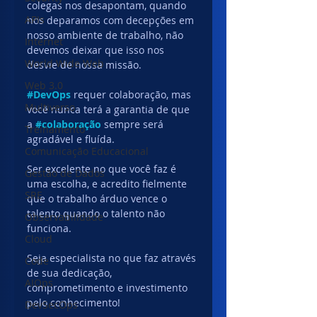
colegas nos desapontam, quando 
APIs
nos deparamos com decepções em 
nosso ambiente de trabalho, não 
Internet
devemos deixar que isso nos 
World Wide Web
desvie de nossa missão.
Web 3.0
#DevOps
requer colaboração, mas 
Multiverso
você nunca terá a garantia de que 
a 
#colaboração
 sempre será 
Treinamento
agradável e fluída.
Comunicação Educacional
Ser excelente no que você faz é 
Gestão de Dados
uma escolha, e acredito fielmente 
SRE
que o trabalho árduo vence o 
talento quando o talento não 
Observabilidade
funciona.
Cloud
Seja especialista no que faz através 
Code
de sua dedicação, 
AIOps
comprometimento e investimento 
pelo conhecimento!
DevSecOps