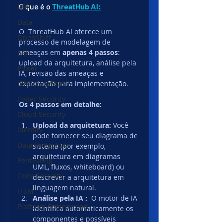
O que é o 
ThreatHub AI:
RPA
Data
O  ThreatHub AI oferece um 
OpenShift
processo de modelagem de 
ameaças em 
apenas 4 passos
: 
SAP
upload da arquitetura, análise pela 
Power
IA, revisão das ameaças e 
IBMPowerBrasil
exportação para implementação. 
Cyber Security
Os 4 passos em detalhe:
Cloud Security
Upload da arquitetura: 
Você 
Identity
pode fornecer seu diagrama de 
Data Protection
sistema (por exemplo, 
arquitetura em diagramas 
Pentesting
UML, fluxos, whiteboard) ou 
Code Security
descrever a arquitetura em 
linguagem natural. 
ITSM
Análise pela IA :  
O motor de IA 
Platform Engineering
identifica automaticamente os 
componentes e possíveis 