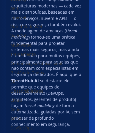
arquiteturas modernas — cada vez 
APIs
mais distribuídas, baseadas em 
Internet
microserviços, nuvem e APIs — o 
risco de segurança também evolui. 
World Wide Web
A modelagem de ameaças (
threat 
Web 3.0
modeling
) tornou-se uma prática 
fundamental para projetar 
Multiverso
sistemas mais seguros, mas ainda 
Treinamento
é um desafio para muitas equipes, 
principalmente para aquelas que 
Comunicação Educacional
não contam com especialistas em 
Gestão de Dados
segurança dedicados. É aqui que o 
ThreatHub AI
 se destaca: ele 
SRE
permite que equipes de 
Observabilidade
desenvolvimento (DevOps, 
arquitetos, gerentes de produto) 
Cloud
façam 
threat modeling
 de forma 
Code
automatizada, guiadas por IA, sem 
precisar de profundo 
AIOps
conhecimento em segurança.
DevSecOps