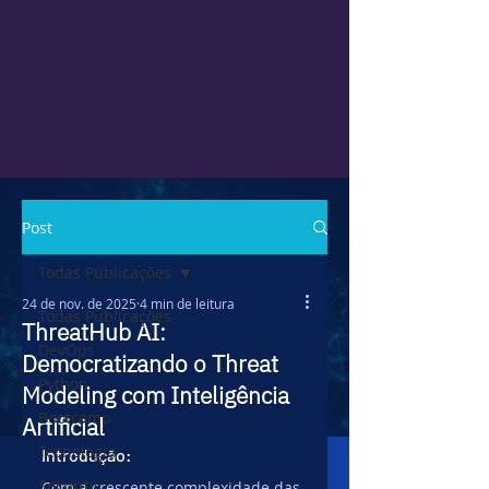
Post
Todas Publicações
24 de nov. de 2025
4 min de leitura
Todas Publicações
ThreatHub AI:
DevOps
Democratizando o Threat
Python
Modeling com Inteligência
Bootcamp
Artificial
Tecnologia
Introdução:
Security
Com a crescente complexidade das 