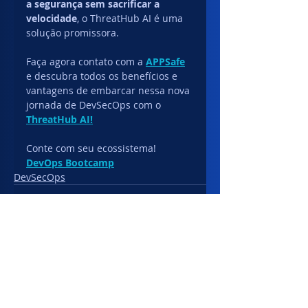
a segurança sem sacrificar a 
velocidade
, o ThreatHub AI é uma 
solução promissora.
Faça agora contato com a 
APPSafe
e descubra todos os benefícios e 
vantagens de embarcar nessa nova 
jornada de DevSecOps com o 
ThreatHub AI!
Conte com seu ecossistema!
DevOps Bootcamp
DevSecOps
Posts recentes
Ver tudo