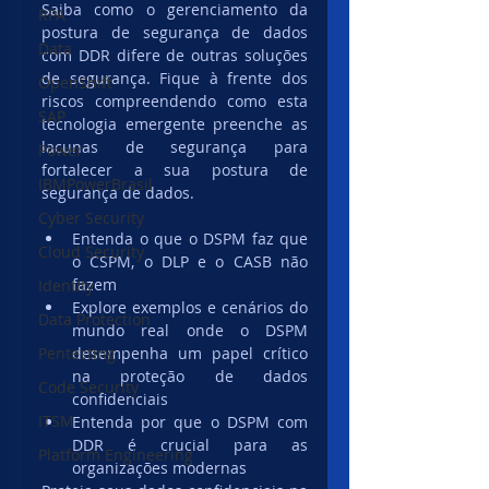
Saiba como o gerenciamento da 
RPA
postura de segurança de dados 
Data
com DDR difere de outras soluções 
de segurança. Fique à frente dos 
OpenShift
riscos compreendendo como esta 
SAP
tecnologia emergente preenche as 
lacunas de segurança para 
Power
fortalecer a sua postura de 
IBMPowerBrasil
segurança de dados.
Cyber Security
Entenda o que o DSPM faz que 
Cloud Security
o CSPM, o DLP e o CASB não 
fazem
Identity
Explore exemplos e cenários do 
Data Protection
mundo real onde o DSPM 
Pentesting
desempenha um papel crítico 
na proteção de dados 
Code Security
confidenciais
ITSM
Entenda por que o DSPM com 
DDR é crucial para as 
Platform Engineering
organizações modernas