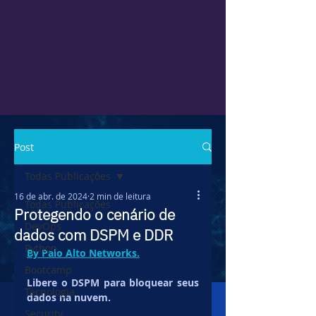
Post
Todas Publicações
16 de abr. de 2024
2 min de leitura
Todas Publicações
Protegendo o cenário de
DevOps
dados com DSPM e DDR
Python
By Palo Alto Networks.
Bootcamp
Libere o DSPM para bloquear seus 
Tecnologia
dados na nuvem.
Security