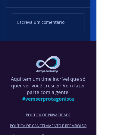
Resiliência de dados:
Destaque de
Escreva um comentário
preparar para o pior
segurança na nuve
protegendo
ambientes do Goog
Cloud Platform co
Prisma Cloud.
Aqui tem um time incrível que só
quer ver você crescer! Vem fazer
parte com a gente!
#vemserprotagonista
POLÍTICA DE PRIVACIDADE
POLÍTICA DE CANCELA
MENTO E REEMBOLSO