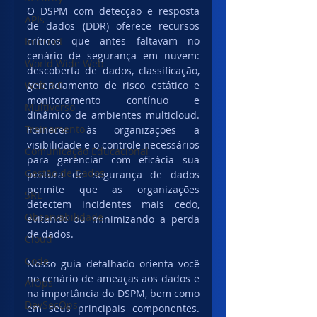
O DSPM com detecção e resposta 
APIs
de dados (DDR) oferece recursos 
críticos que antes faltavam no 
Internet
cenário de segurança em nuvem: 
World Wide Web
descoberta de dados, classificação, 
Web 3.0
gerenciamento de risco estático e 
monitoramento contínuo e 
Multiverso
dinâmico de ambientes multicloud. 
Treinamento
Fornecer às organizações a 
visibilidade e o controle necessários 
Comunicação Educacional
para gerenciar com eficácia sua 
Gestão de Dados
postura de segurança de dados 
permite que as organizações 
SRE
detectem incidentes mais cedo, 
Observabilidade
evitando ou minimizando a perda 
de dados.
Cloud
Code
Nosso guia detalhado orienta você 
no cenário de ameaças aos dados e 
AIOps
na importância do DSPM, bem como 
DevSecOps
em seus principais componentes. 