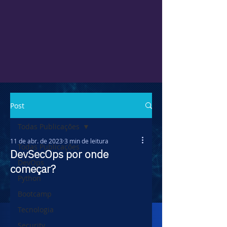
Post
Todas Publicações
11 de abr. de 2023
3 min de leitura
Todas Publicações
DevSecOps por onde
DevOps
começar?
Python
Bootcamp
Tecnologia
Security