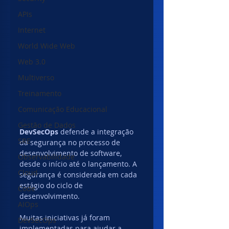
APIs
Internet
World Wide Web
Web 3.0
Multiverso
Treinamento
Comunicação Educacional
Gestão de Dados
DevSecOps
 defende a integração 
SRE
da segurança no processo de 
desenvolvimento de software, 
Observabilidade
desde o início até o lançamento. A 
Cloud
segurança é considerada em cada 
estágio do ciclo de 
Code
desenvolvimento.
AIOps
Muitas iniciativas já foram 
DevSecOps
implementadas para ajudar a 