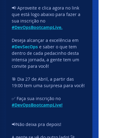
📢 Aproveite e clica agora no link 
que está logo abaixo para fazer a 
sua inscrição no 
#DevOpsBootcampLive.
Deseja alcançar a excelência em
#DevSecOps
e saber o que tem 
dentro de cada pedacinho desta 
intensa jornada, a gente tem um 
convite para você!
🎯 Dia 27 de Abril, a partir das 
19:00 tem uma surpresa para você!
✅ Faça sua inscrição no 
#DevOpsBootcampLive!
📢Não deixa pra depois!
A gente se vê do outro lado! 🚀