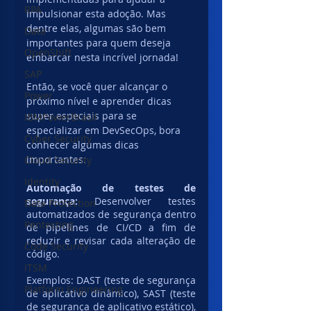
RPA
impulsionar esta adoção. Mas 
dentre elas, algumas são bem 
Data
importantes para quem deseja 
OpenShift
embarcar nesta incrível jornada!
SAP
Então, se você quer alcançar o 
Power
próximo nível e aprender dicas 
super especiais para se 
IBMPowerBrasil
especializar em DevSecOps, bora 
Cyber Security
conhecer algumas dicas 
importantes: 
Cloud Security
Identity
Automação de testes de 
segurança:
 Desenvolver testes 
Data Protection
automatizados de segurança dentro 
Pentesting
de pipelines de CI/CD a fim de 
reduzir e revisar cada alteração de 
Code Security
código. 
ITSM
Exemplos: DAST (teste de segurança 
Platform Engineering
de aplicativo dinâmico), SAST (teste 
de segurança de aplicativo estático), 