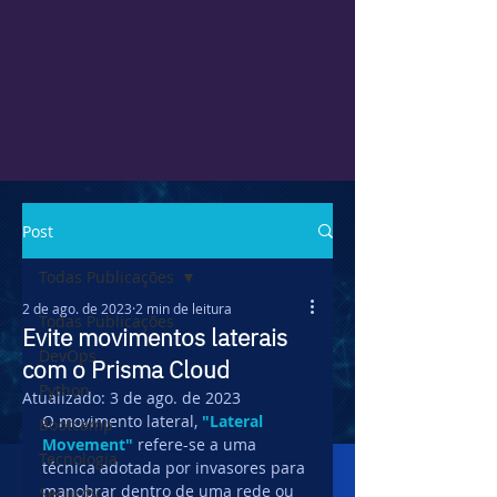
Post
Todas Publicações
2 de ago. de 2023
2 min de leitura
Todas Publicações
Evite movimentos laterais
DevOps
com o Prisma Cloud
Python
Atualizado:
3 de ago. de 2023
O movimento lateral,
"Lateral 
Bootcamp
Movement"
 refere-se a uma 
Tecnologia
técnica adotada por invasores para 
manobrar dentro de uma rede ou 
Security