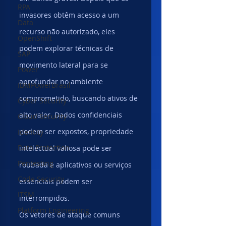
RPA
invasores obtêm acesso a um 
Data
recurso não autorizado, eles 
OpenShift
podem explorar técnicas de 
SAP
movimento lateral para se 
Power
aprofundar no ambiente 
IBMPowerBrasil
comprometido, buscando ativos de 
Cyber Security
alto valor. Dados confidenciais 
Cloud Security
podem ser expostos, propriedade 
Identity
Data Protection
intelectual valiosa pode ser 
Pentesting
roubada e aplicativos ou serviços 
Code Security
essenciais podem ser 
ITSM
interrompidos.
Platform Engineering
Os vetores de ataque comuns 