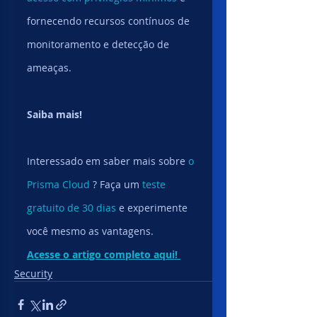
fornecendo recursos contínuos de 
monitoramento e detecção de 
ameaças.
Saiba mais!
Interessado em saber mais sobre 
o 
Prisma Cloud
 ? Faça um 
teste 
gratuito de 30 dias
 e experimente 
você mesmo as vantagens.
Acesse o artigo completo aqui! 
Security