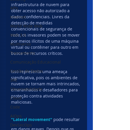
infraestrutura de nuvem para 
APIs
obter acesso não autorizado a 
dados confidenciais. Livres da 
Internet
detecção de medidas 
World Wide Web
convencionais de segurança de 
Web 3.0
rede, os invasores podem se mover 
por meios ilícitos de uma máquina 
Multiverso
virtual ou contêiner para outro em 
Treinamento
busca de recursos críticos.
Comunicação Educacional
Gestão de Dados
Isso representa uma ameaça 
significativa, pois os ambientes de 
SRE
nuvem se tornam mais intrincados, 
Observabilidade
emaranhados e desafiadores para 
proteção contra atividades 
Cloud
maliciosas.
Code
AIOps
"
Lateral movement
"
 pode resultar 
DevSecOps
em danos graves. Depois que os 