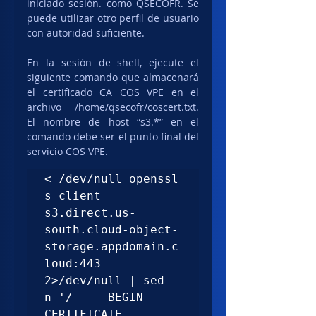
iniciado sesión. como QSECOFR. Se 
puede utilizar otro perfil de usuario 
con autoridad suficiente.
En la sesión de shell, ejecute el 
siguiente comando que almacenará 
el certificado CA COS VPE en el 
archivo /home/qsecofr/coscert.txt. 
El nombre de host “s3.*” en el 
comando debe ser el punto final del 
servicio COS VPE.
< /dev/null openssl 
s_client 
s3.direct.us-
south.cloud-object-
storage.appdomain.c
loud:443 
2>/dev/null | sed -
n '/-----BEGIN 
CERTIFICATE----