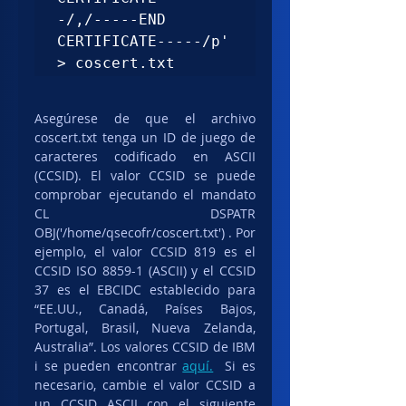
-/,/-----END 
CERTIFICATE-----/p' 
> coscert.txt
Asegúrese de que el archivo 
coscert.txt tenga un ID de juego de 
caracteres codificado en ASCII 
(CCSID). El valor CCSID se puede 
comprobar ejecutando el mandato 
CL DSPATR 
OBJ('/home/qsecofr/coscert.txt') . Por 
ejemplo, el valor CCSID 819 es el 
CCSID ISO 8859-1 (ASCII) y el CCSID 
37 es el EBCIDC establecido para 
“EE.UU., Canadá, Países Bajos, 
Portugal, Brasil, Nueva Zelanda, 
Australia”. Los valores CCSID de IBM 
i se pueden encontrar 
aquí.
  Si es 
necesario, cambie el valor CCSID a 
un CCSID ASCII con el siguiente 