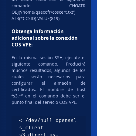
comando: CHGATR 
OBJ('/home/qsecofr/coscert.txt') 
ATR(*CCSID) VALUE(819)
Obtenga información 
adicional sobre la conexión 
COS VPE:
En la misma sesión SSH, ejecute el 
siguiente comando. Producirá 
muchos resultados, algunos de los 
cuales serán necesarios para 
configurar el almacén de 
certificados. El nombre de host 
“s3.*” en el comando debe ser el 
punto final del servicio COS VPE.
< /dev/null openssl 
s_client 
s3.direct.us-