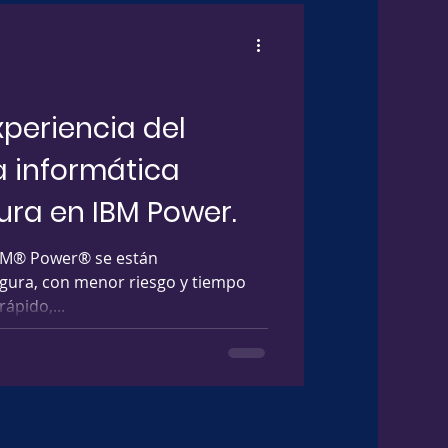
xperiencia del
a informática
ura en IBM Power.
IBM® Power® se están
ura, con menor riesgo y tiempo
ápido,...