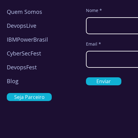
Nome
Quem Somos
DevopsLive
IBMPowerBrasil
Email
CyberSecFest
DevopsFest
Blog
Enviar
Seja Parceiro