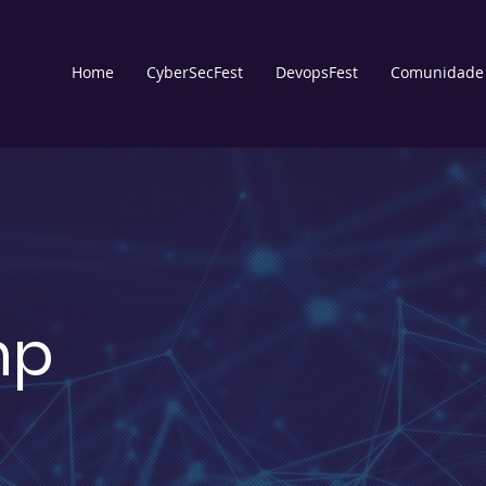
Home
CyberSecFest
DevopsFest
Comunidade
mp