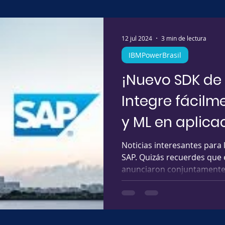
12 jul 2024
3 min de lectura
IBMPowerBrasil
¡Nuevo SDK de
Integre fácilm
y ML en aplica
Noticias interesantes para 
SAP. Quizás recuerdes que 
anunciaron conjuntamente.