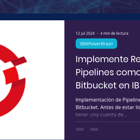
12 jul 2024
4 min de lectura
IBMPowerBrasil
Implemente Re
Pipelines com
Bitbucket en I
Implementación de Pipelin
Bitbucket. Antes de estar 
tener una cuenta de...