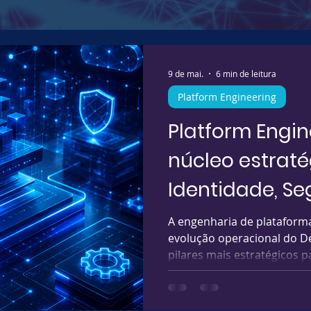
9 de mai.
6 min de leitura
Platform Engineering
Platform Engin
núcleo estratég
Identidade, S
A engenharia de plataform
evolução operacional do D
pilares mais estratégicos 
escalar inovação, IA, auto
sustentável. Enquanto mu
Platform Engineering apen