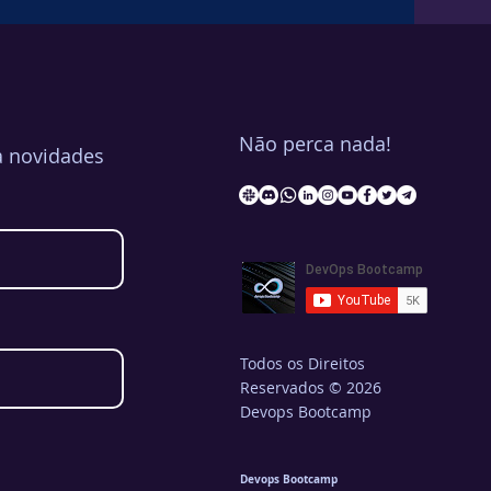
de pipelines”, as organizações
m algo muito maior: Platform
amada opera
Não perca nada!
a novidades
Todos os Direitos
Reservados © 2026
Devops Bootcamp
Devops Bootcamp