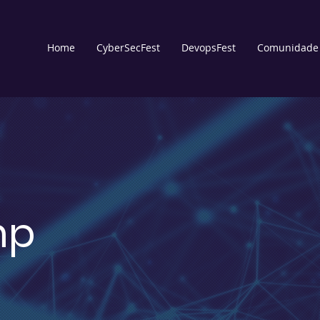
Home
CyberSecFest
DevopsFest
Comunidade
mp