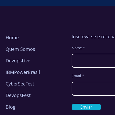
Kubernetes” ou “automação 
mais maduras já entendera
Engineering tornou-se a c
Inscreva-se e receb
Home
Nome
Quem Somos
DevopsLive
IBMPowerBrasil
Email
CyberSecFest
DevopsFest
Blog
Enviar