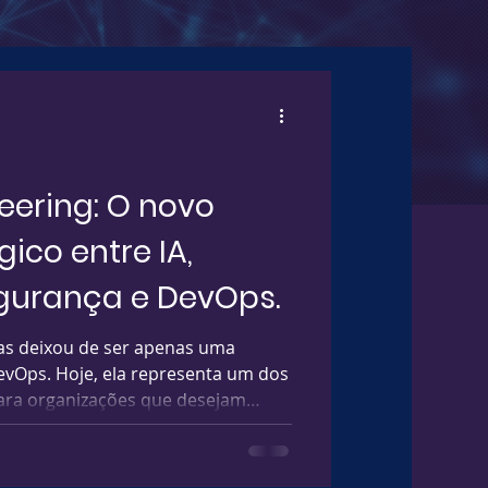
eering: O novo
ico entre IA,
egurança e DevOps.
as deixou de ser apenas uma
evOps. Hoje, ela representa um dos
para organizações que desejam
mação e segurança de forma
itas empresas ainda enxergam
as como “times criando templates