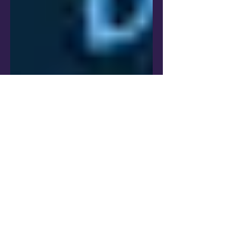
20 de fev. de 2025
2 min de leitura
Code Security
Code Security: Pilar
Estratégico para a