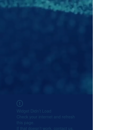
Widget Didn’t Load
Check your internet and refresh
this page.
If that doesn’t work, contact us.