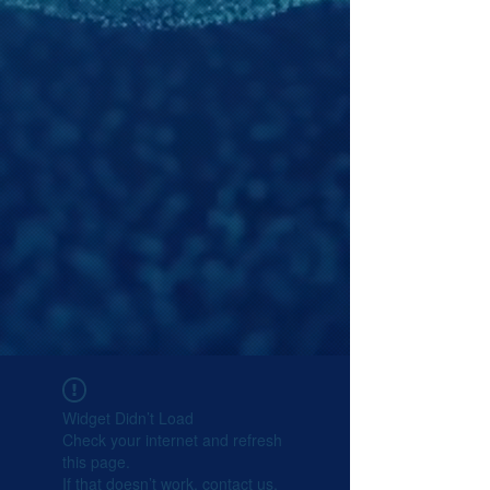
Widget Didn’t Load
Check your internet and refresh
this page.
If that doesn’t work, contact us.