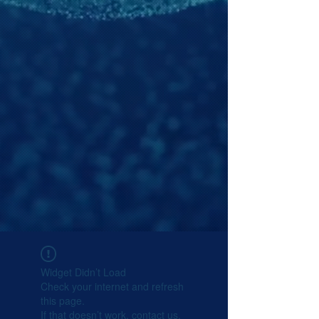
Widget Didn’t Load
Check your internet and refresh
this page.
If that doesn’t work, contact us.