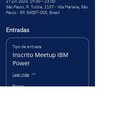
27 jun 2024, 19:00 – 23:00
São Paulo, R. Tutóia, 1157 - Vila Mariana, São
Paulo - SP, 04007-005, Brasil
Entradas
Tipo de entrada
Inscrito Meetup IBM
Power
Leer más
Precio
0,00 BRL
Total
0,00 BRL