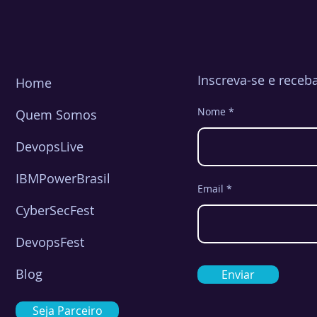
Inscreva-se e receb
Home
Nome
Quem Somos
DevopsLive
IBMPowerBrasil
Email
CyberSecFest
DevopsFest
Blog
Enviar
Seja Parceiro