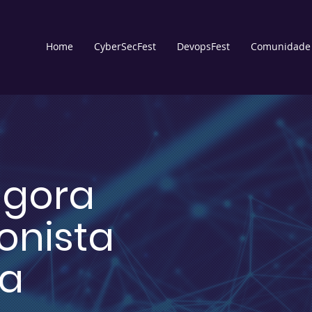
Home
CyberSecFest
DevopsFest
Comunidade
agora
onista
ia