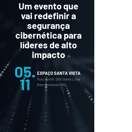
Um evento que
vai redefinir a
segurança
cibernética para
líderes de alto
impacto
05.
ESPAÇO SANTA VISTA
11
Rua Júpiter, 265 | Santa Lúcia
Belo Horizonte | MG