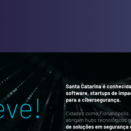
Santa Catarina é conhecid
software, startups de impac
eve!
para a cibersegurança.
Cidades como Florianópolis, a
abrigam hubs tecnológicos 
de soluções em segurança d