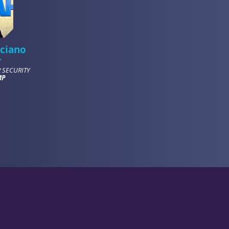
eciano
r
 SECURITY
MP