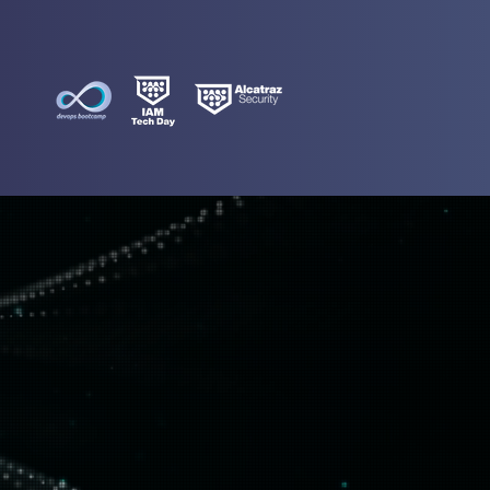
Capital do Nordeste", destaca-se
de tecnologia e inovação do
 um dos maiores parques
ade é referência em desenvolvimento
iva e soluções de transformação
 Recife tem investido em