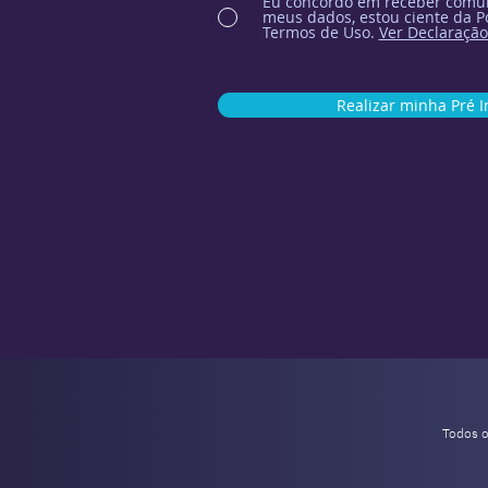
Eu concordo em receber comun
meus dados, estou ciente da Po
Termos de Uso.
Ver Declaração
Realizar minha Pré I
Todos 