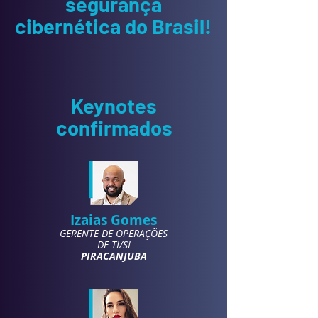
segurança
cibernética do Brasil!
Keynotes
confirmados
Izaias Gomes
GERENTE DE OPERAÇÕES
DE TI/SI
PIRACANJUBA