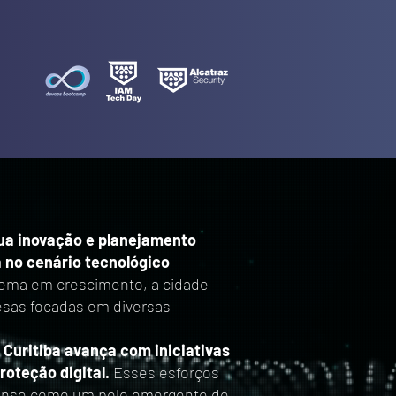
sua inovação e planejamento
 no cenário tecnológico
ema em crescimento, a cidade
esas focadas em diversas
 Curitiba avança com iniciativas
oteção digital.
Esses esforços
aense como um polo emergente de