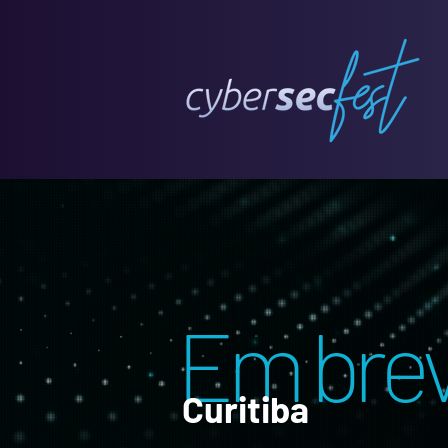
Em brev
Curitiba