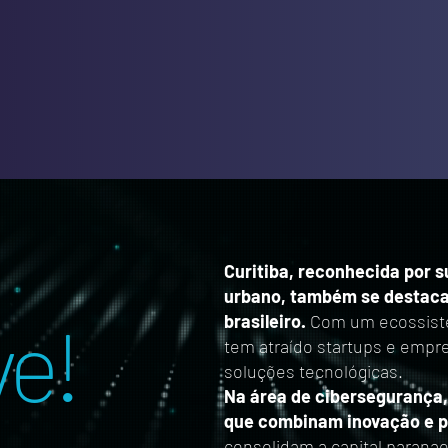
Curitiba, reconhecida por 
urbano, também se destaca
e!
brasileiro.
Com um ecossist
tem atraído startups e empr
soluções tecnológicas.
Na área de cibersegurança,
que combinam inovação e pr
consolidam a capital paran