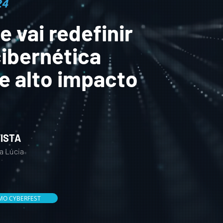
 vai redefinir
ibernética
de alto impacto
ISTA
ta Lúcia
IMO CYBERFEST