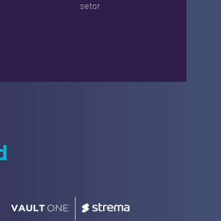
setor
d