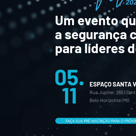
Um evento que
a segurança c
para líderes 
05.
ESPAÇO SANTA V
11
Rua Júpiter, 265 | San
Belo Horizonte | MG
FAÇA SUA PRÉ-INSCRIÇÃO PARA O PRÓX