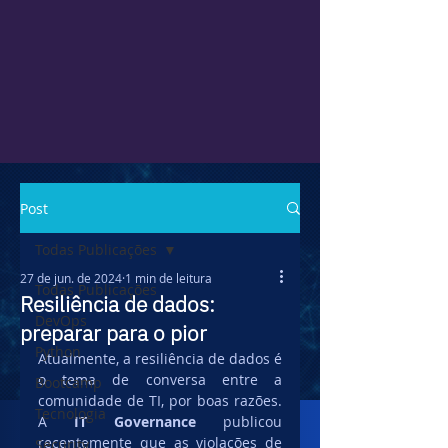
Post
Todas Publicações
27 de jun. de 2024
1 min de leitura
Todas Publicações
Resiliência de dados:
DevOps
preparar para o pior
Python
Atualmente, a resiliência de dados é 
o tema de conversa entre a 
Bootcamp
comunidade de TI, por boas razões. 
Tecnologia
A 
IT Governance 
publicou 
recentemente que as violações de 
Security