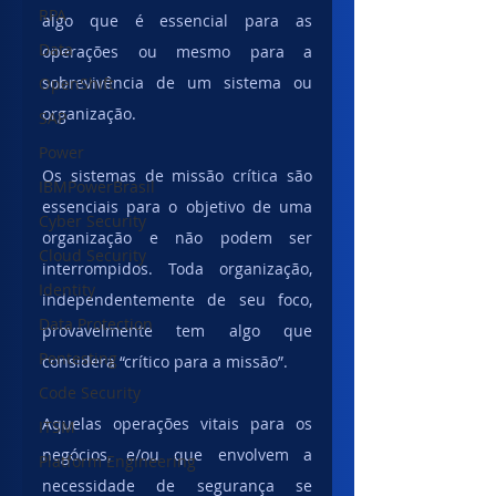
RPA
algo que é essencial para as 
Data
operações ou mesmo para a 
sobrevivência de um sistema ou 
OpenShift
organização.
SAP
Power
Os sistemas de missão crítica são 
IBMPowerBrasil
essenciais para o objetivo de uma 
Cyber Security
organização e não podem ser 
Cloud Security
interrompidos. Toda organização, 
Identity
independentemente de seu foco, 
Data Protection
provavelmente tem algo que 
Pentesting
considera “crítico para a missão”.
Code Security
Aquelas operações vitais para os 
ITSM
negócios, e/ou que envolvem a 
Platform Engineering
necessidade de segurança se 