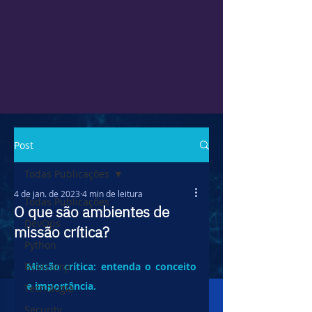
Post
Todas Publicações
4 de jan. de 2023
4 min de leitura
Todas Publicações
O que são ambientes de
DevOps
missão crítica?
Python
Bootcamp
Missão crítica: entenda o conceito 
e importância.
Tecnologia
Security