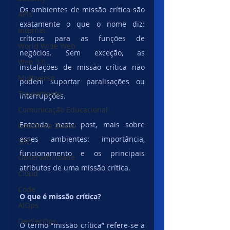
Os ambientes de missão crítica são 
APIs
exatamente o que o nome diz: 
Internet
críticos para as funções de 
World Wide Web
negócios. Sem exceção, as 
Web 3.0
instalações de missão crítica não 
Multiverso
podem suportar paralisações ou 
Treinamento
interrupções.
Comunicação Educacional
Entenda, neste post, mais sobre 
Gestão de Dados
esses ambientes: importância, 
SRE
funcionamento e os principais 
Observabilidade
atributos de uma missão crítica.  
Cloud
Code
O que é missão crítica?
AIOps
DevSecOps
O termo “missão crítica” refere-se a 