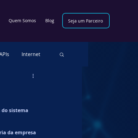
Quem Somos
Blog
Seja um Parceiro
APIs
Internet
cional
vSecOps
RPA
 do sistema 
oud Security
ria da empresa