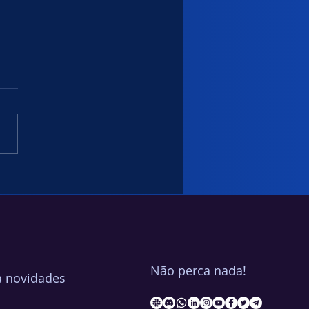
 é uma automação do
ble para IBM Power
ems?
Não perca nada!
a novidades