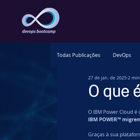
Todas Publicações
DevOps
27 de jan. de 2025
2 min
World Wide Web
Web 3.0
O que 
Gestão de Dados
SRE
O IBM Power Cloud é 
IBM POWER™ migrem s
Data
OpenShift
SAP
Graças à sua platafo