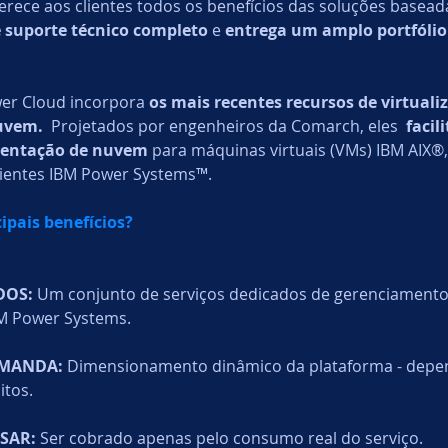
erece aos clientes todos os benefícios das soluções basea
 suporte técnico completo
 e 
entrega um amplo portfólio 
Pentesting
er Cloud incorpora 
os mais recentes recursos de virtualiz
uvem.
  Projetados por engenheiros da Comarch, eles  
facil
mentação de nuvem
 para máquinas virtuais (VMs) IBM AIX®, 
entes IBM Power Systems™.
cipais benefícios?
DOS: 
Um conjunto de serviços dedicados de gerenciament
BM Power Systems.
MANDA: 
Dimensionamento dinâmico da plataforma - depe
itos.
SAR: 
Ser cobrado apenas pelo consumo real do serviço.