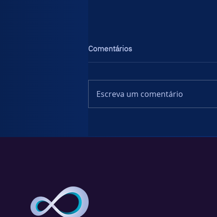
Comentários
Escreva um comentário
Índice de Ameaças IBM X-
Force 2025: Aumento do
roubo de credenciais em larga
escala, e agentes de ameaças
adotam táticas mais furtivas.