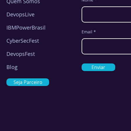
Quem Somos
DevopsLive
IBMPowerBrasil
Email
CyberSecFest
DevopsFest
Blog
Enviar
Seja Parceiro