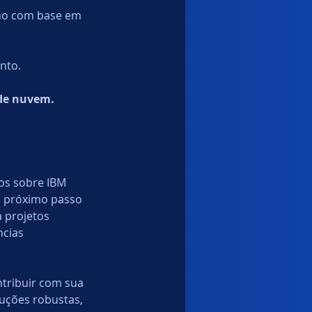
lho com base em 
nto.
 de nuvem.
os sobre IBM 
o próximo passo 
 projetos 
cias 
ntribuir com sua 
uções robustas, 