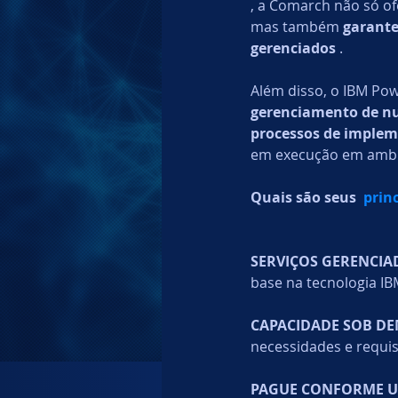
, a Comarch não só of
mas também 
garante
Identity
Data Protection
gerenciados
 .
Além disso, o IBM Pow
gerenciamento de n
processos de imple
em execução em ambi
Quais são seus  
prin
SERVIÇOS GERENCIA
base na tecnologia I
CAPACIDADE SOB DE
necessidades e requis
PAGUE CONFORME U