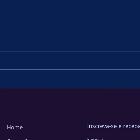
IBM acelera seu crescimento
Como
no modelo "as a Service" com
Ansi
um portfólio expandido de
Syst
ferramentas que simplificam a
gestão de infraestrutura.
Inscreva-se e receb
Home
Nome