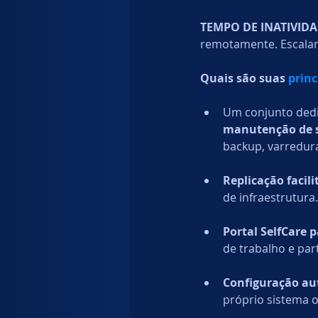
TEMPO DE INATIVIDA
remotamente. Escalan
Quais são suas 
princ
Um conjunto dedi
manutenção de s
backup, varredura
Replicação facil
de infraestrutura.
Portal SelfCare p
de trabalho e par
Configuração au
próprio sistema 