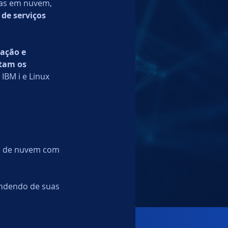
das em nuvem, 
de serviços 
ação e 
itam os 
IBM i e Linux 
o de nuvem com 
ndendo de suas 