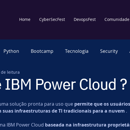
Home
CyberSecFest
DevopsFest
Comunidade
Python
Bootcamp
Tecnologia
Security
 de leitura
Multiverso
Treinamento
Comunicação Educa
é IBM Power Cloud ?
Observabilidade
Cloud
Code
AIOps
De
uma solução pronta para uso que 
permite que os usuários
uas infraestruturas de TI tradicionais para a nuvem
 . 
Power
IBMPowerBrasil
Cyber Security
Cl
rma IBM Power Cloud 
baseada na infraestrutura proprietá