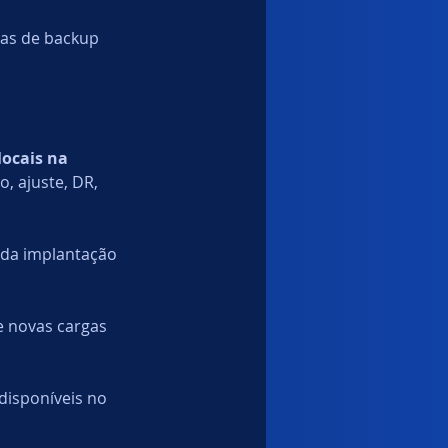
as de backup 
locais na 
, ajuste, DR, 
ida implantação 
e novas cargas 
disponíveis no 