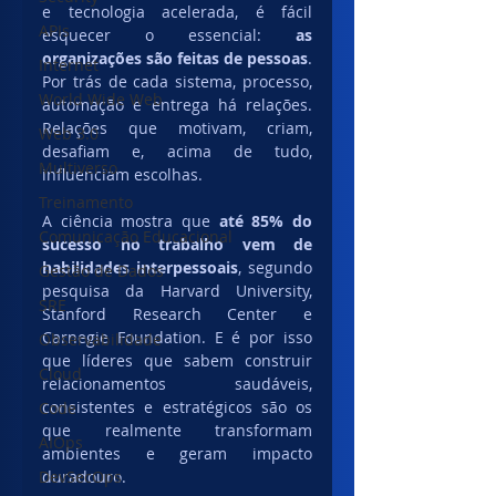
e tecnologia acelerada, é fácil 
APIs
esquecer o essencial: 
as 
organizações são feitas de pessoas
. 
Internet
Por trás de cada sistema, processo, 
World Wide Web
automação e entrega há relações. 
Relações que motivam, criam, 
Web 3.0
desafiam e, acima de tudo, 
Multiverso
influenciam escolhas.
Treinamento
A ciência mostra que 
até 85% do 
Comunicação Educacional
sucesso no trabalho vem de 
habilidades interpessoais
, segundo 
Gestão de Dados
pesquisa da Harvard University, 
SRE
Stanford Research Center e 
Carnegie Foundation. E é por isso 
Observabilidade
que líderes que sabem construir 
Cloud
relacionamentos saudáveis, 
consistentes e estratégicos são os 
Code
que realmente transformam 
AIOps
ambientes e geram impacto 
DevSecOps
duradouro.