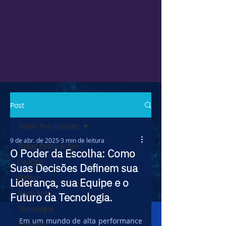
Post
Todas Publicações
9 de abr. de 2025
3 min de leitura
Todas Publicações
O Poder da Escolha: Como
DevOps
Suas Decisões Definem sua
Python
Liderança, sua Equipe e o
Bootcamp
Futuro da Tecnologia.
Tecnologia
Em um mundo de alta performance 
Security