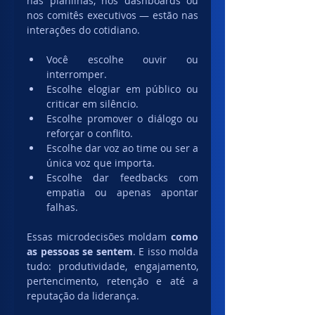
nas planilhas, nos dashboards ou 
nos comitês executivos — estão nas 
interações do cotidiano.
Você escolhe ouvir ou 
interromper.
Escolhe elogiar em público ou 
criticar em silêncio.
Escolhe promover o diálogo ou 
reforçar o conflito.
Escolhe dar voz ao time ou ser a 
única voz que importa.
Escolhe dar feedbacks com 
empatia ou apenas apontar 
falhas.
Essas microdecisões moldam 
como 
as pessoas se sentem
. E isso molda 
tudo: produtividade, engajamento, 
pertencimento, retenção e até a 
reputação da liderança.