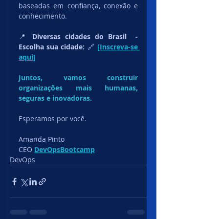
baseadas em confiança, conexão e 
conhecimento.
📍 
Diversas cidades do Brasil  -  
Escolha sua cidade: 
🔗 
[Inscreva-se 
aqui]
Juntos, vamos construir 
organizações mais humanas, 
seguras e inovadoras.
Esperamos por você.
Amanda Pinto
CEO 
DevOpsBootcamp
DevOps