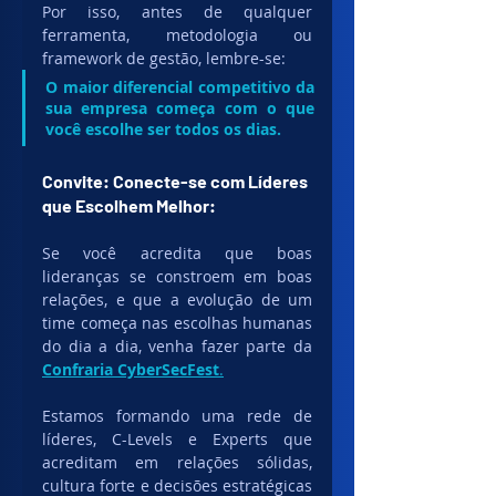
Por isso, antes de qualquer 
ferramenta, metodologia ou 
framework de gestão, lembre-se:
O maior diferencial competitivo da 
sua empresa começa com o que 
você escolhe ser todos os dias.
Convite: Conecte-se com Líderes 
que Escolhem Melhor:
Se você acredita que boas 
lideranças se constroem em boas 
relações, e que a evolução de um 
time começa nas escolhas humanas 
do dia a dia, venha fazer parte da 
Confraria CyberSecFest
.
Estamos formando uma rede de 
líderes, C-Levels e Experts que 
acreditam em relações sólidas, 
cultura forte e decisões estratégicas 