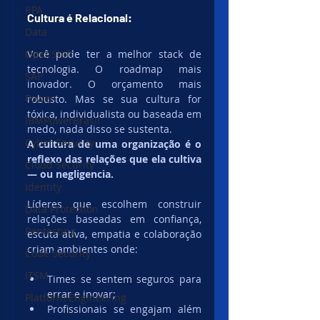
RPA
Cultura é Relacional:
Data
OpenShift
Você pode ter a melhor stack de 
tecnologia. O roadmap mais 
SAP
inovador. O orçamento mais 
Power
robusto. Mas se sua cultura for 
tóxica, individualista ou baseada em 
IBMPowerBrasil
medo, nada disso se sustenta.
Cyber Security
A cultura de uma organização é o 
reflexo das relações que ela cultiva 
Cloud Security
— ou negligencia.
Identity
Líderes que escolhem construir 
Data Protection
relações baseadas em confiança, 
Pentesting
escuta ativa, empatia e colaboração 
criam ambientes onde:
Code Security
ITSM
Times se sentem seguros para 
errar e inovar;
Platform Engineering
Profissionais se engajam além 