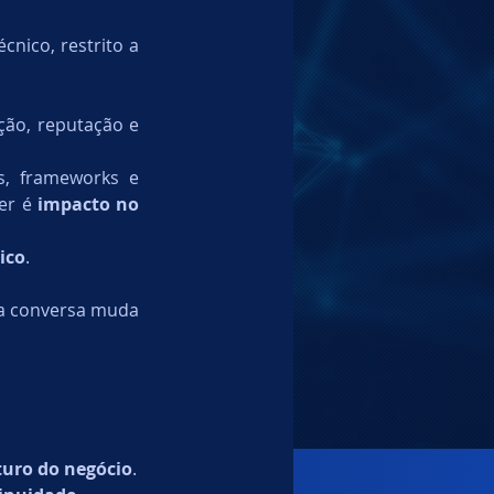
ico, restrito a 
ção, reputação e 
s, frameworks e 
er é 
impacto no 
ico
.
 a conversa muda 
turo do negócio
.