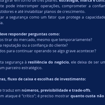
sa girar em torno de três pilares: 
estratégia, marca e con
nte pode interromper operações, comprometer a confian
estidores e até inviabilizar planos de crescimento.
gar a segurança como um fator que protege a capacidade
a.
 deve responder perguntas como:
nos tirar do mercado, mesmo que temporariamente?
 reputação ou a confiança do cliente?
os para continuar operando se algo grave acontecer?
ta segurança à 
resiliência do negócio
, ele deixa de ser u
um parceiro estratégico.
ras, fluxo de caixa e escolhas de investimento:
e traduz em 
números, previsibilidade e trade-offs
.
m ataque é “crítico”; é preciso mostrar 
quanto custa não 