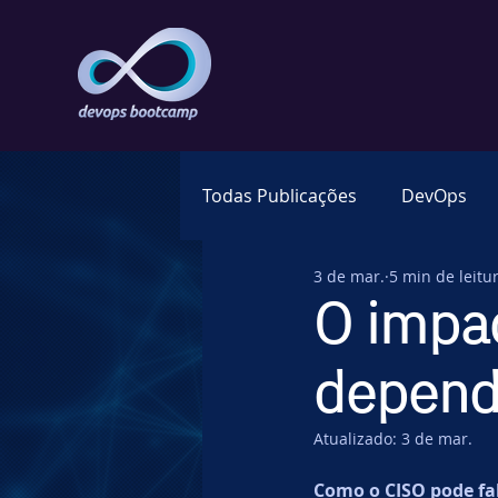
Todas Publicações
DevOps
3 de mar.
5 min de leitu
World Wide Web
Web 3.0
O impa
depend
Gestão de Dados
SRE
Atualizado:
3 de mar.
Data
OpenShift
SAP
Como o CISO pode fa