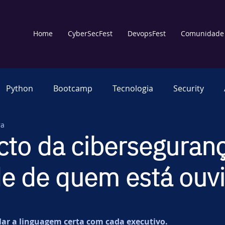
Home
CyberSecFest
DevopsFest
Comunidade
Python
Bootcamp
Tecnologia
Security
ra
Multiverso
Treinamento
Comunicação Educa
cto da ciberseguran
e de quem está ouvi
Observabilidade
Cloud
Code
AIOps
De
Power
IBMPowerBrasil
Cyber Security
Cl
lar a linguagem certa com cada executivo.