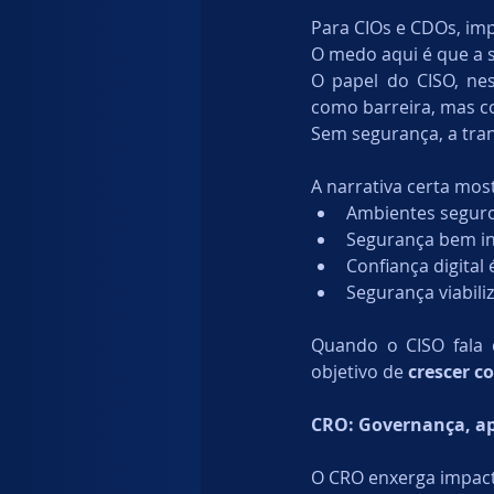
Para CIOs e CDOs, imp
O medo aqui é que a s
O papel do CISO, ne
como barreira, mas 
Sem segurança, a tran
A narrativa certa mos
Ambientes seguro
Segurança bem in
Confiança digital
Segurança viabili
Quando o CISO fala 
objetivo de 
crescer c
CRO: Governança, ape
O CRO enxerga impact