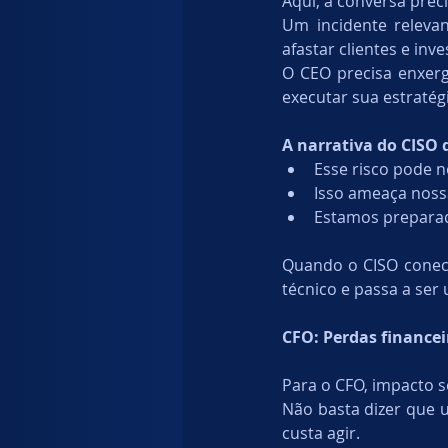
Aqui, a conversa preci
Um incidente releva
afastar clientes e inv
O CEO precisa enxer
executar sua estratégi
A narrativa do CISO
Esse risco pode 
Isso ameaça nossa
Estamos preparad
Quando o CISO conec
técnico e passa a ser 
CFO: Perdas financei
Para o CFO, impacto s
Não basta dizer que u
custa agir.