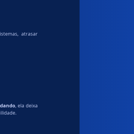
temas, atrasar 
odando
, ela deixa 
lidade.