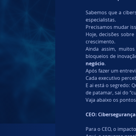
Sabemos que a cibers
Identity
Data Protection
especialistas.
Precisamos mudar iss
Hoje, decisões sobre 
crescimento.
Ainda assim, muitos
bloqueios de inovação
negócio
.
Após fazer um entrevi
Cada executivo perceb
E ai está o segredo: 
de patamar, sai do “c
Vaja abaixo os pontos
CEO: Cibersegurança 
Para o CEO, o impacto