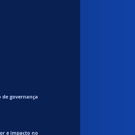
 de governança 
or e impacto no 