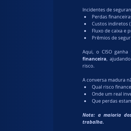
Incidentes de segura
Perdas financeiras
Custos indiretos 
Fluxo de caixa e p
Prêmios de seguro
Aqui, o CISO ganha
financeira
, ajudando
risco.
A conversa madura nã
Qual risco finan
Onde um real inv
Que perdas estam
Nota: a maioria do
trabalha.