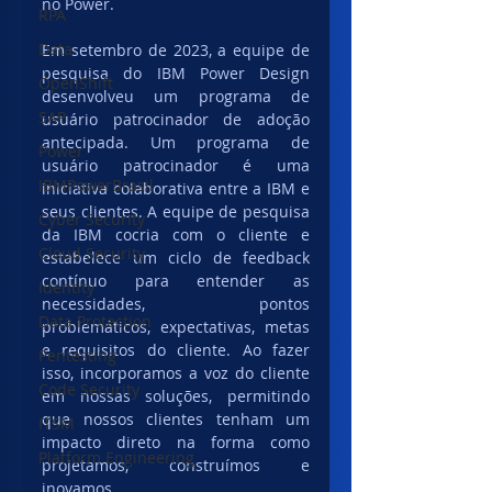
no Power. 
RPA
Data
Em setembro de 2023, a equipe de 
pesquisa do IBM Power Design 
OpenShift
desenvolveu um programa de 
SAP
usuário patrocinador de adoção 
antecipada. Um programa de 
Power
usuário patrocinador é uma 
IBMPowerBrasil
iniciativa colaborativa entre a IBM e 
seus clientes. A equipe de pesquisa 
Cyber Security
da IBM cocria com o cliente e 
Cloud Security
estabelece um ciclo de feedback 
contínuo para entender as 
Identity
necessidades, pontos 
Data Protection
problemáticos, expectativas, metas 
e requisitos do cliente. Ao fazer 
Pentesting
isso, incorporamos a voz do cliente 
Code Security
em nossas soluções, permitindo 
que nossos clientes tenham um 
ITSM
impacto direto na forma como 
Platform Engineering
projetamos, construímos e 
inovamos.  