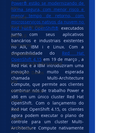
Power® estão se modernizando de 
APIs
forma segura, com menor risco e 
menor tempo de retorno, com 
Internet
microsserviços nativos da nuvem no 
World Wide Web
Red Hat® OpenShift®
 executados 
junto com seus aplicativos 
Web 3.0
bancários e industriais existentes 
Multiverso
no AIX, IBM i e Linux. Com a 
disponibilidade do 
Red Hat 
Treinamento
OpenShift 4.15
 em 19 de março , a 
Comunicação Educacional
Red Hat e a IBM introduziram uma 
inovação há muito esperada 
Gestão de Dados
chamada Multi-Architecture 
SRE
Compute, que permite aos clientes 
combinar nós de trabalho Power e 
Observabilidade
x86 em um único cluster Red Hat 
Cloud
OpenShift. Com o lançamento do 
Red Hat OpenShift 4.15, os clientes 
Code
agora podem executar o plano de 
AIOps
controle para um cluster Multi-
DevSecOps
Architecture Compute nativamente 