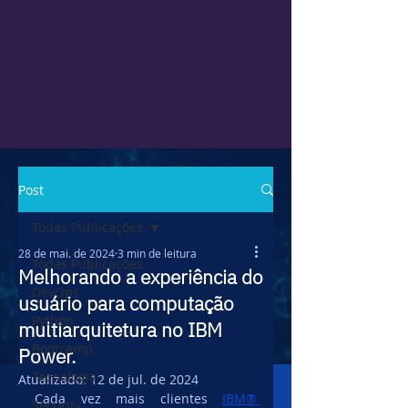
Post
Todas Publicações
28 de mai. de 2024
3 min de leitura
Todas Publicações
Melhorando a experiência do
DevOps
usuário para computação
Python
multiarquitetura no IBM
Bootcamp
Power.
Tecnologia
Atualizado:
12 de jul. de 2024
Cada vez mais clientes 
IBM® 
Security