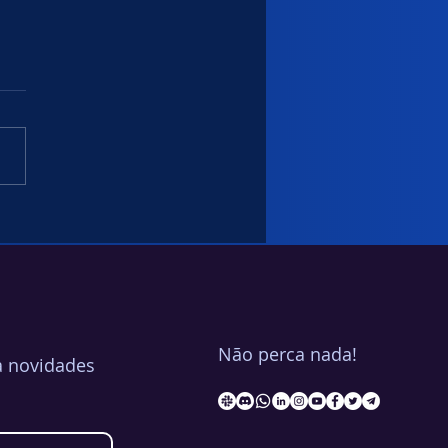
rança das APIs como
 crítico
Não perca nada!
a novidades