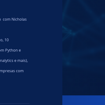
  com Nicholas 
o, 10 
om Python e 
alytics e mais), 
 empresas com 