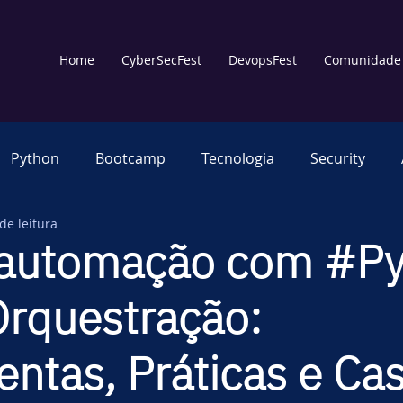
Home
CyberSecFest
DevopsFest
Comunidade
Python
Bootcamp
Tecnologia
Security
de leitura
Multiverso
Treinamento
Comunicação Educa
automação com #Py
Orquestração:
Observabilidade
Cloud
Code
AIOps
De
ntas, Práticas e Ca
Power
IBMPowerBrasil
Cyber Security
Cl