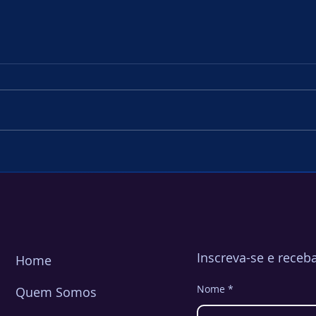
Consertando Autenticações
Segu
Vulneráveis
fator
Inscreva-se e receb
Home
Nome
Quem Somos