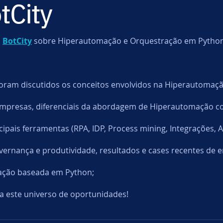
tCity
Pentesting
 
BotCity
sobre Hiperautomação e Orquestração em Python
oram discutidos os conceitos envolvidos na Hiperautomaçã
mpresas, diferenciais da abordagem de Hiperautomação c
ipais ferramentas (RPA, IDP, Process mining, Integrações, An
vernança e produtividade, resultados e cases recentes de
ação baseada em Python;
a este universo de oportunidades! 