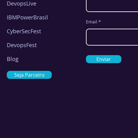
DevopsLive
IBMPowerBrasil
Email
CyberSecFest
DevopsFest
Blog
Enviar
Seja Parceiro