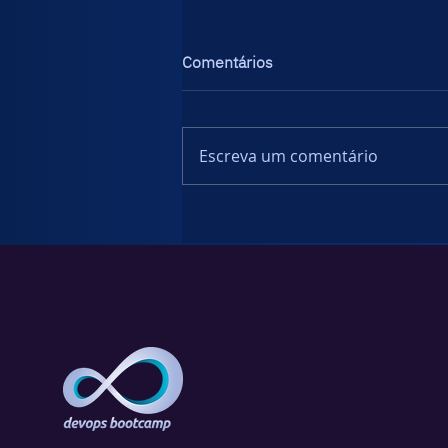
Comentários
Escreva um comentário
APIs e Cyber Security: O Papel
Estratégico dos C-Levels na
Segurança Digital.