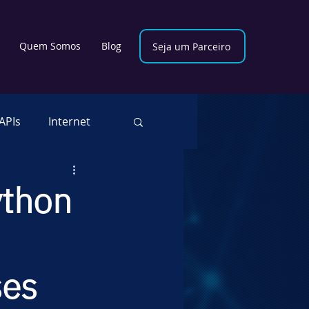
Quem Somos
Blog
Seja um Parceiro
APIs
Internet
cional
thon
vSecOps
RPA
ses
oud Security