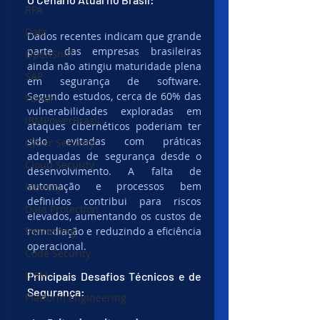
RPA
Data
Dados recentes indicam que grande 
parte das empresas brasileiras 
OpenShift
ainda não atingiu maturidade plena 
SAP
em segurança de software. 
Segundo estudos, cerca de 60% das 
Power
vulnerabilidades exploradas em 
IBMPowerBrasil
ataques cibernéticos poderiam ter 
sido evitadas com práticas 
Cyber Security
adequadas de segurança desde o 
Cloud Security
desenvolvimento. A falta de 
automação e processos bem 
Identity
definidos contribui para riscos 
Data Protection
elevados, aumentando os custos de 
Pentesting
remediação e reduzindo a eficiência 
operacional.
Code Security
ITSM
Principais Desafios Técnicos e de 
Segurança:
Platform Engineering