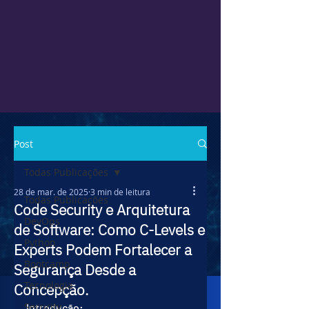
Post
Todas Publicações
28 de mar. de 2025
3 min de leitura
Todas Publicações
Code Security e Arquitetura
DevOps
de Software: Como C-Levels e
Python
Experts Podem Fortalecer a
Bootcamp
Segurança Desde a
Tecnologia
Concepção.
Security
Introdução: