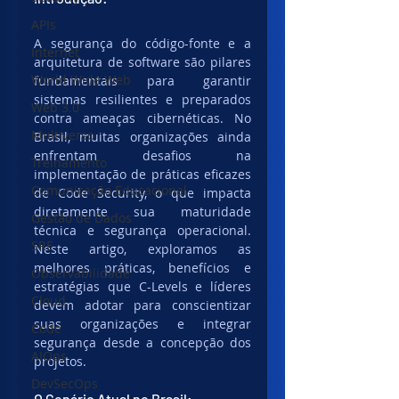
APIs
A segurança do código-fonte e a 
Internet
arquitetura de software são pilares 
World Wide Web
fundamentais para garantir 
sistemas resilientes e preparados 
Web 3.0
contra ameaças cibernéticas. No 
Multiverso
Brasil, muitas organizações ainda 
enfrentam desafios na 
Treinamento
implementação de práticas eficazes 
Comunicação Educacional
de Code Security, o que impacta 
diretamente sua maturidade 
Gestão de Dados
técnica e segurança operacional. 
SRE
Neste artigo, exploramos as 
melhores práticas, benefícios e 
Observabilidade
estratégias que C-Levels e líderes 
Cloud
devem adotar para conscientizar 
suas organizações e integrar 
Code
segurança desde a concepção dos 
AIOps
projetos.
DevSecOps
O Cenário Atual no Brasil: