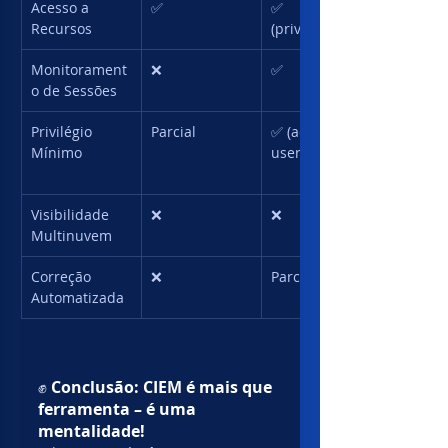
Acesso a 
✅
✅ 
Recursos
(privilegiados)
Monitorament
❌
✅
o de Sessões
Privilégio 
Parcial
✅ (admin 
Mínimo
users)
Visibilidade 
❌
❌
Multinuvem
Correção 
❌
Parcial
Automatizada
✊ 
Conclusão: CIEM é mais que 
ferramenta – é uma 
mentalidade!