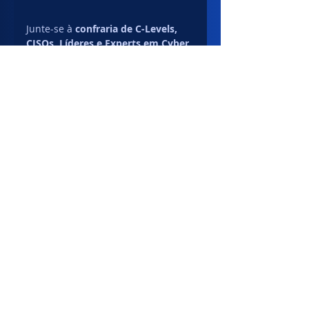
Junte-se à 
confraria de C-Levels, 
CISOs, Líderes e Experts em Cyber 
Security
 que está transformando o 
cenário da segurança no Brasil. 
Vamos explorar juntos como 
gerenciar identidades, permissões 
e privilégios
 em ambientes 
multinuvem, aplicando as melhores 
práticas, analisando casos reais e 
impulsionando a maturidade das 
organizações.
🌐 
CyberSecFest
 não é apenas um 
evento — é um 
movimento 
nacional
 pela evolução da 
segurança digital.
👉 
Garanta sua presença, 
compartilhe experiências e lidere 