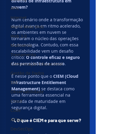
direitos de infraestrutura em 
nuvem?
APIs
Internet
Num cenário onde a transformação 
digital avança em ritmo acelerado, 
World Wide Web
os ambientes em nuvem se 
Web 3.0
tornaram o núcleo das operações 
de tecnologia. Contudo, com essa 
Multiverso
escalabilidade vem um desafio 
Treinamento
crítico: 
O controle eficaz e seguro 
das permissões de acesso
. 
Comunicação Educacional
Gestão de Dados
É nesse ponto que o 
CIEM (Cloud 
SRE
Infrastructure Entitlement 
Management)
 se destaca como 
Observabilidade
uma ferramenta essencial na 
Cloud
jornada de maturidade em 
segurança digital.
Code
AIOps
🔍 
O que é CIEM e para que serve?
DevSecOps