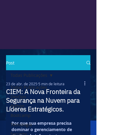
Post
Todas Publicações
23 de abr. de 2025
5 min de leitura
Todas Publicações
CIEM: A Nova Fronteira da
DevOps
Segurança na Nuvem para
Python
Líderes Estratégicos.
Bootcamp
Por que sua empresa precisa 
Tecnologia
dominar o gerenciamento de 
Security