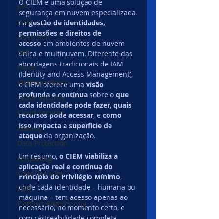
O CIEM é uma solução de 
RPA
segurança em nuvem especializada 
Data
na 
gestão de identidades, 
permissões e direitos de 
OpenShift
acesso
 em ambientes de nuvem 
SAP
única e multinuvem. Diferente das 
abordagens tradicionais de IAM 
Power
(Identity and Access Management), 
IBMPowerBrasil
o CIEM oferece uma 
visão 
profunda e contínua
 sobre o 
que 
Cyber Security
cada identidade pode fazer
, 
quais 
Cloud Security
recursos pode acessar
, e 
como 
isso impacta a superfície de 
Identity
ataque
 da organização.
Data Protection
Em resumo, 
o CIEM viabiliza a 
Pentesting
aplicação real e contínua do 
Code Security
Princípio do Privilégio Mínimo
, 
onde cada identidade – humana ou 
ITSM
máquina – tem acesso apenas ao 
Platform Engineering
necessário, no momento certo, e 
com rastreabilidade completa.