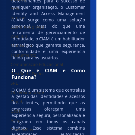
determinantes para o sucesso de 
qualquer organização, o Customer 
APIs
Identity and Access Management 
Internet
(CIAM) surge como uma solução 
essencial. Mais do que uma 
World Wide Web
ferramenta de gerenciamento de 
Web 3.0
identidade, o CIAM é um habilitador 
estratégico que garante segurança, 
Multiverso
conformidade e uma experiência 
Treinamento
fluida para os usuários.
Comunicação Educacional
O Que é CIAM e Como 
Gestão de Dados
Funciona?
SRE
O CIAM é um sistema que centraliza 
Observabilidade
a gestão das identidades e acessos 
Cloud
dos clientes, permitindo que as 
empresas ofereçam uma 
Code
experiência segura, personalizada e 
AIOps
integrada em todos os canais 
digitais. Esse sistema combina 
DevSecOps
autenticação, autorização, 