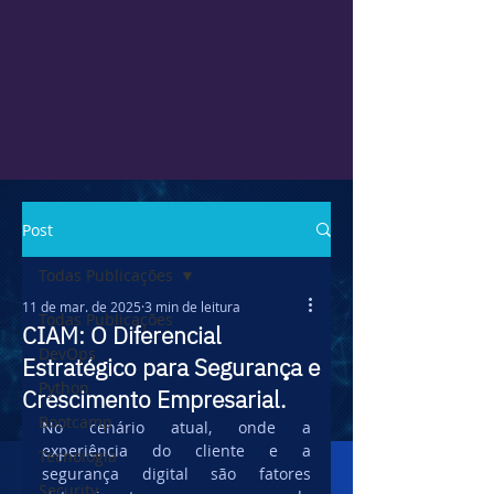
Post
Todas Publicações
11 de mar. de 2025
3 min de leitura
Todas Publicações
CIAM: O Diferencial
DevOps
Estratégico para Segurança e
Python
Crescimento Empresarial.
Bootcamp
No cenário atual, onde a 
experiência do cliente e a 
Tecnologia
segurança digital são fatores 
Security