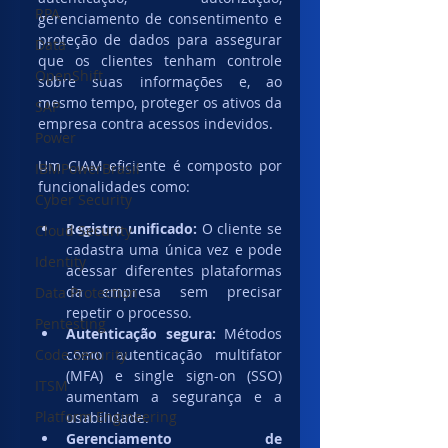
RPA
gerenciamento de consentimento e 
proteção de dados para assegurar 
Data
que os clientes tenham controle 
OpenShift
sobre suas informações e, ao 
mesmo tempo, proteger os ativos da 
SAP
empresa contra acessos indevidos.
Power
Um CIAM eficiente é composto por 
IBMPowerBrasil
funcionalidades como:
Cyber Security
Registro unificado:
 O cliente se 
Cloud Security
cadastra uma única vez e pode 
Identity
acessar diferentes plataformas 
da empresa sem precisar 
Data Protection
repetir o processo.
Pentesting
Autenticação segura:
 Métodos 
Code Security
como autenticação multifator 
(MFA) e single sign-on (SSO) 
ITSM
aumentam a segurança e a 
Platform Engineering
usabilidade.
Gerenciamento de 