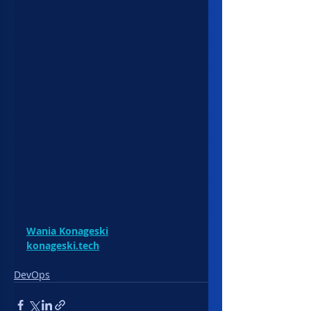
Wania Konageski
konageski.tech
DevOps