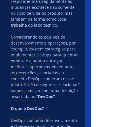
responder mais rapidamente às 
RPA
mudanças acontece não somente 
Data
no ciclo de vida do produto, mas 
também na forma como você 
OpenShift
trabalha do lado técnico. 
SAP
Considerando as equipes de 
Power
desenvolvimento e operações, por 
IBMPowerBrasil
exemplo, existem estratégias para 
implementar DevOps para quebrar 
Cyber Security
os silos e ajudar a entregar 
Cloud Security
melhores aplicativos. No entanto, 
as decepções associadas ao 
Identity
conceito DevOps começam nesse 
Data Protection
ponto. Você consegue se relacionar?
Vamos começar com uma definição 
Pentesting
associada ao 
“DevOps”
.
Code Security
O que é DevOps?
ITSM
Platform Engineering
DevOps combina Desenvolvimento 
e Operações; é um conjunto de 