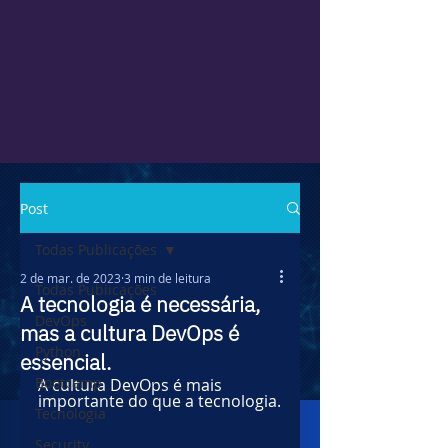
Post
Todas Publicações
2 de mar. de 2023
3 min de leitura
Todas Publicações
A tecnologia é necessária,
DevOps
mas a cultura DevOps é
Python
essencial.
Bootcamp
A cultura DevOps é mais 
importante do que a tecnologia.
Tecnologia
Security