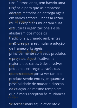
Nos últimos anos, tem havido uma 
APIs
urgência para que as empresas 
adotem métodos de entrega ágeis 
Internet
em vários setores. Por essa razão, 
World Wide Web
muitas empresas mudaram suas 
estruturas organizacionais e se 
Web 3.0
afastaram dos modelos 
Multiverso
tradicionais, criando ambientes 
melhores para estimular a adoção 
Treinamento
de frameworks ágeis, 
Comunicação Educacional
principalmente com seus produtos 
e projetos. A justificativa, na 
Gestão de Dados
maioria dos casos, é desenvolver 
SRE
pequenas entregas através das 
quais o cliente possa ver tanto o 
Observabilidade
produto sendo entregue quanto a 
Cloud
possibilidade de mudar a direção 
Code
da criação, ao mesmo tempo em 
que é mais receptivo às mudanças.
AIOps
DevSecOps
Se tornar mais ágil e eficiente e 