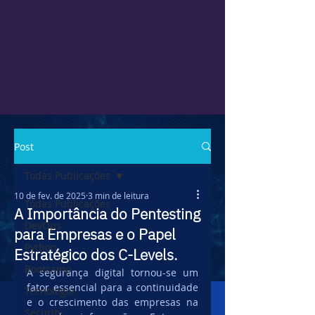
Post
Todas Publicações
10 de fev. de 2025
3 min de leitura
Todas Publicações
A Importância do Pentesting
DevOps
para Empresas e o Papel
Python
Estratégico dos C-Levels.
Bootcamp
A segurança digital tornou-se um 
fator essencial para a continuidade 
Tecnologia
e o crescimento das empresas na 
Security