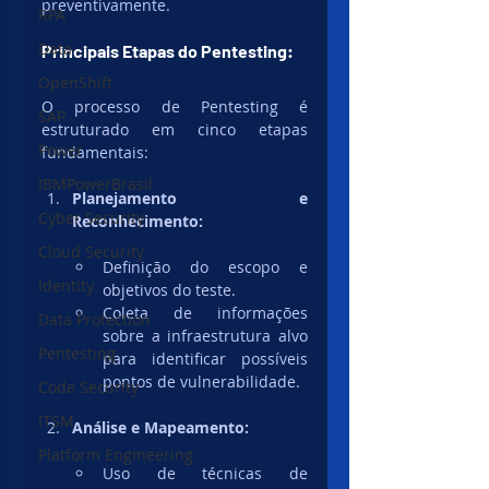
preventivamente.
RPA
Data
Principais Etapas do Pentesting:
OpenShift
O processo de Pentesting é 
SAP
estruturado em cinco etapas 
Power
fundamentais:
IBMPowerBrasil
Planejamento e 
Cyber Security
Reconhecimento:
Cloud Security
Definição do escopo e 
Identity
objetivos do teste.
Coleta de informações 
Data Protection
sobre a infraestrutura alvo 
Pentesting
para identificar possíveis 
pontos de vulnerabilidade.
Code Security
ITSM
Análise e Mapeamento:
Platform Engineering
Uso de técnicas de 