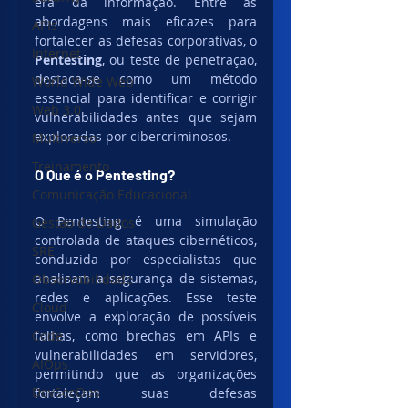
era da informação. Entre as 
abordagens mais eficazes para 
APIs
fortalecer as defesas corporativas, o 
Internet
Pentesting
, ou teste de penetração, 
destaca-se como um método 
World Wide Web
essencial para identificar e corrigir 
Web 3.0
vulnerabilidades antes que sejam 
exploradas por cibercriminosos.
Multiverso
Treinamento
O Que é o Pentesting?
Comunicação Educacional
O Pentesting é uma simulação 
Gestão de Dados
controlada de ataques cibernéticos, 
SRE
conduzida por especialistas que 
analisam a segurança de sistemas, 
Observabilidade
redes e aplicações. Esse teste 
Cloud
envolve a exploração de possíveis 
Code
falhas, como brechas em APIs e 
vulnerabilidades em servidores, 
AIOps
permitindo que as organizações 
DevSecOps
fortaleçam suas defesas 