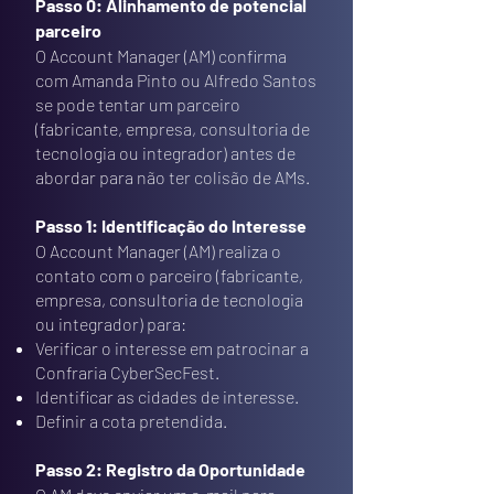
Passo 0: Alinhamento de potencial
parceiro
O Account Manager (AM) confirma
com Amanda Pinto ou Alfredo Santos
se pode tentar um parceiro
(fabricante, empresa, consultoria de
tecnologia ou integrador) antes de
abordar para não ter colisão de AMs.
Passo 1: Identificação do Interesse
O Account Manager (AM) realiza o
contato com o parceiro (fabricante,
empresa, consultoria de tecnologia
ou integrador) para:
Verificar o interesse em patrocinar a
Confraria CyberSecFest.
Identificar as cidades de interesse.
Definir a cota pretendida.
Passo 2: Registro da Oportunidade