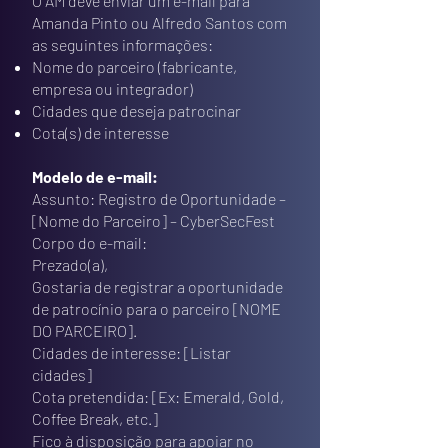
O AM deve enviar um e-mail para
Amanda Pinto ou Alfredo Santos com
as seguintes informações:
Nome do parceiro (fabricante,
empresa ou integrador)
Cidades que deseja patrocinar
Cota(s) de interesse
Modelo de e-mail:
Assunto: Registro de Oportunidade –
[Nome do Parceiro] – CyberSecFest
Corpo do e-mail:
Prezado(a),
Gostaria de registrar a oportunidade
de patrocínio para o parceiro [NOME
DO PARCEIRO].
Cidades de interesse: [Listar
cidades]
Cota pretendida: [Ex: Emerald, Gold,
Coffee Break, etc.]
Fico à disposição para apoiar no