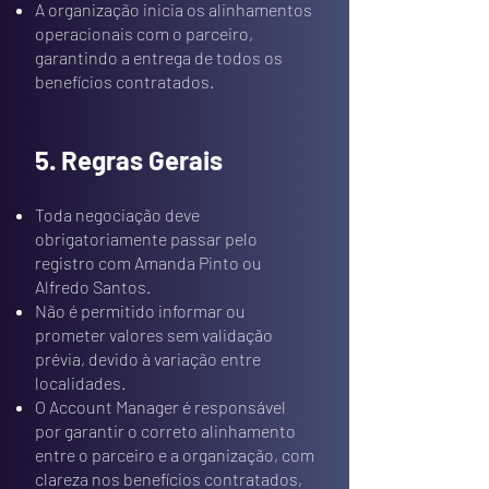
A organização inicia os alinhamentos
operacionais com o parceiro,
garantindo a entrega de todos os
benefícios contratados.
5. Regras Gerais
Toda negociação deve
obrigatoriamente passar pelo
registro com Amanda Pinto ou
Alfredo Santos.
Não é permitido informar ou
prometer valores sem validação
prévia, devido à variação entre
localidades.
O Account Manager é responsável
por garantir o correto alinhamento
entre o parceiro e a organização, com
clareza nos benefícios contratados,