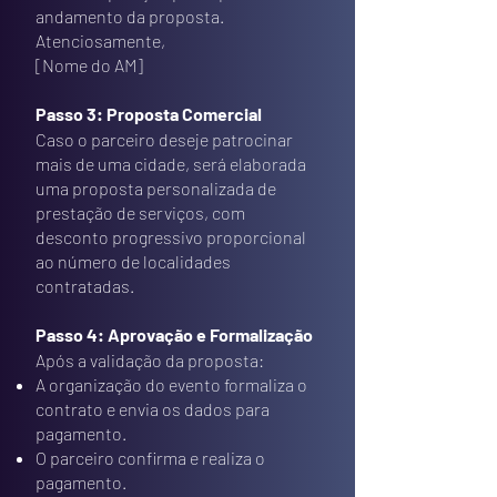
andamento da proposta.
Atenciosamente,
[Nome do AM]
Passo 3: Proposta Comercial
Caso o parceiro deseje patrocinar
mais de uma cidade, será elaborada
uma proposta personalizada de
prestação de serviços, com
desconto progressivo proporcional
ao número de localidades
contratadas.
Passo 4: Aprovação e Formalização
Após a validação da proposta:
A organização do evento formaliza o
contrato e envia os dados para
pagamento.
O parceiro confirma e realiza o
pagamento.