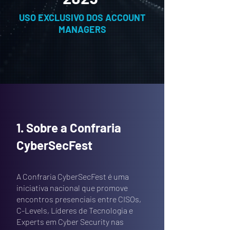
USO EXCLUSIVO DOS ACCOUNT
MANAGERS
1. Sobre a Confraria
CyberSecFest
A Confraria CyberSecFest é uma
iniciativa nacional que promove
encontros presenciais entre CISOs,
C-Levels, Líderes de Tecnologia e
Experts em Cyber Security nas