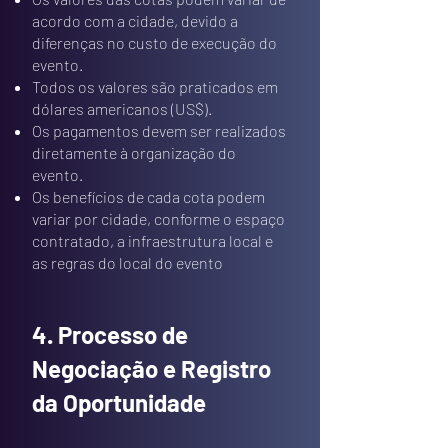
acordo com a cidade, devido a
diferenças no custo de execução do
evento.
Todos os valores são praticados em
dólares americanos (US$).
Os pagamentos devem ser realizados
diretamente à organização do
evento.
Os benefícios de cada cota podem
variar por cidade, conforme o espaço
contratado, a infraestrutura local e
as regras do local do evento
4. Processo de
Negociação e Registro
da Oportunidade