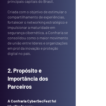
principais capitais do Brasil.
Criada com o objetivo de estimular o
compartilhamento de experiências,
fortalecer o networking estratégico e
impulsionar a maturidade em
segurança cibernética, a Confraria se
consolidou como o maior movimento
de união entre líderes e organizações
em prol da inovação e proteção
digital no país.
2. Propósito e
Importância dos
Parceiros
A Confraria CyberSecFest foi