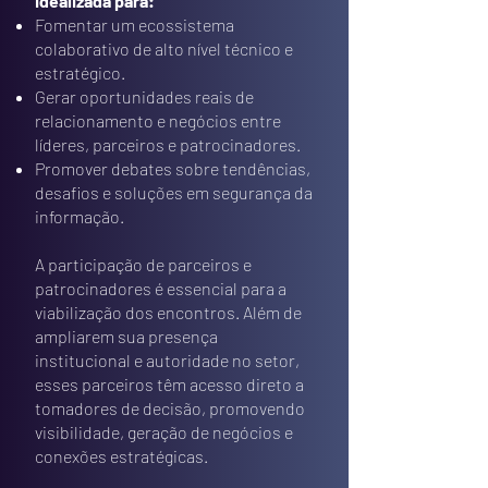
idealizada para:
Fomentar um ecossistema
colaborativo de alto nível técnico e
estratégico.
Gerar oportunidades reais de
relacionamento e negócios entre
líderes, parceiros e patrocinadores.
Promover debates sobre tendências,
desafios e soluções em segurança da
informação.
A participação de parceiros e
patrocinadores é essencial para a
viabilização dos encontros. Além de
ampliarem sua presença
institucional e autoridade no setor,
esses parceiros têm acesso direto a
tomadores de decisão, promovendo
visibilidade, geração de negócios e
conexões estratégicas.