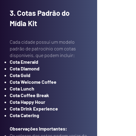
3. Cotas Padrão do
Mídia Kit
Cada cidade possui um modelo
padrão de patrocínio com cotas
disponíveis, que podem incluir:
Cota Emerald
Cota Diamond
Cota Gold
Cota Welcome Coffee
Cota Lunch
Cota Coffee Break
Cota Happy Hour
Cota Drink Experience
Cota Catering
Observações Importantes:
Os valores das cotas podem variar de