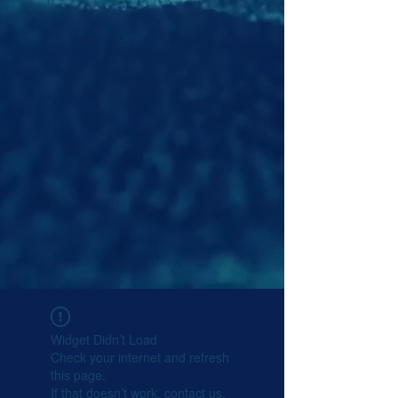
Widget Didn’t Load
Check your internet and refresh
this page.
If that doesn’t work, contact us.