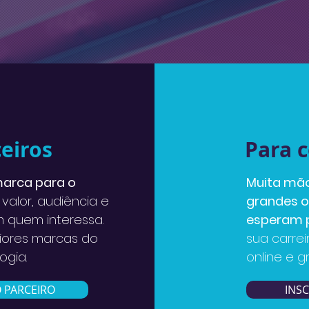
eiros
Para 
marca para o
Muita mã
valor, audiência e
grandes 
 quem interessa.
esperam p
iores marcas do
sua carrei
ogia.
online e g
 PARCEIRO
INS