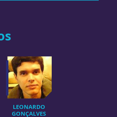
os
LEONARDO
GONÇALVES