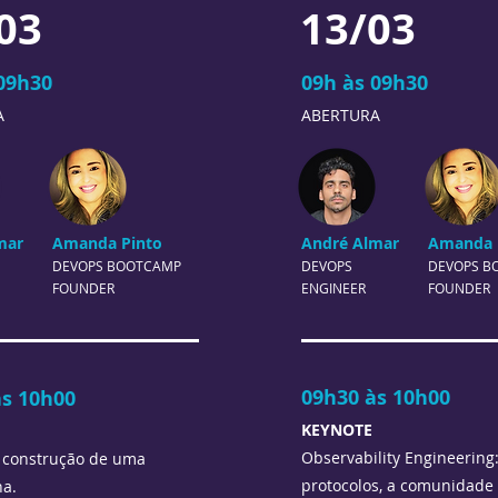
03
13/03
09h30
09h às 09h30
A
ABERTURA
mar
Amanda Pinto
André Almar
Amanda 
DEVOPS
BOOTCAMP
DEVOPS
DEVOPS
B
FOUNDER
ENGINEER
FOUNDER
09h30 às 10h00
às 10h00
KEYNOTE
Observability Engineering:
 construção de uma
protocolos, a comunidade 
a.