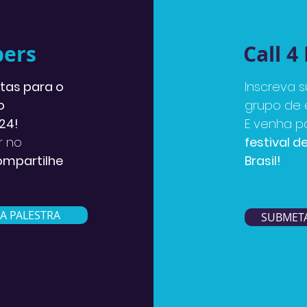
pers
Call 4
rtas para o
Inscreva 
o
grupo de 
24!
E venha pa
r no
festival 
mpartilhe
Brasil!
!
A PALESTRA
SUBMET