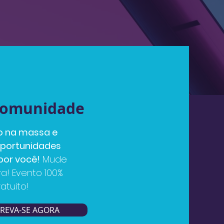
comunidade
o na massa e
oportunidades
or você!
Mude
ra! Evento 100%
ratuito!
CREVA-SE AGORA