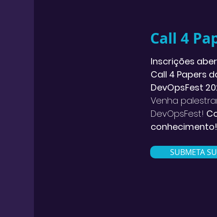
Call 4 Pa
Inscrições abe
Call 4 Papers d
DevOpsFest 20
Venha palestra
DevOpsFest!
Co
conhecimento
SUBMETA SU