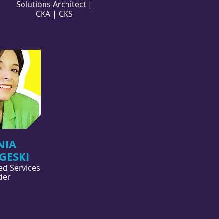
Solutions Architect |
CKA | CKS
NIA
GESKI
ed Services
der