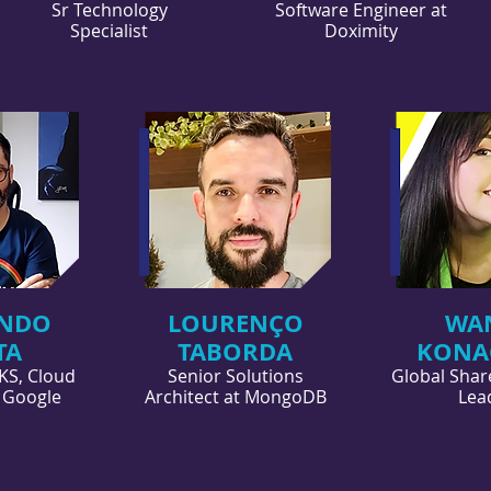
Sr Technology
Software Engineer at
Specialist
Doximity
NDO
LOURENÇO
WA
TA
TABORDA
KONA
KS, Cloud
Senior Solutions
Global Shar
 Googl
e
Architect at MongoDB
Lea