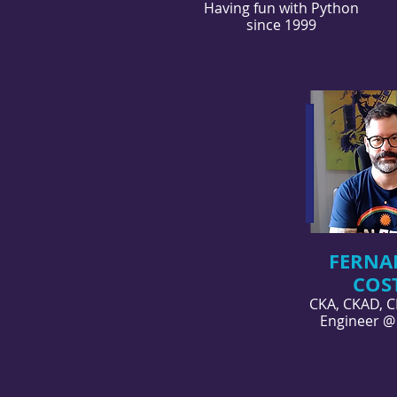
Having fun with Python
since 1999
FERNA
COS
CKA, CKAD, C
Engineer @