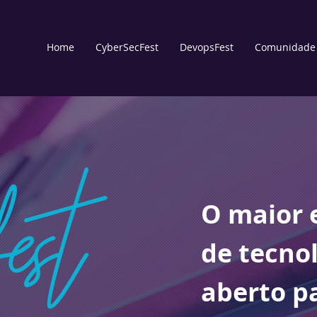
Home
CyberSecFest
DevopsFest
Comunidade
O maior 
de tecnol
aberto pa