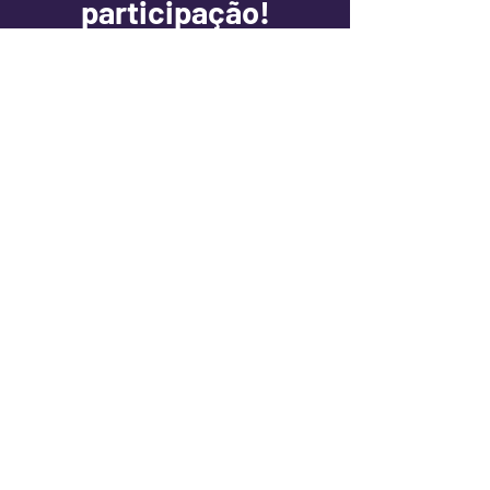
participação!
Nome Completo
Email Corporativo
Telefone
Qual sua função?