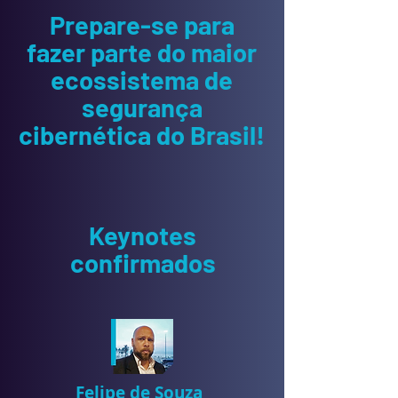
Prepare-se para
fazer parte do maior
ecossistema de
segurança
cibernética do Brasil!
Keynotes
confirmados
Felipe de Souza