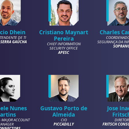
icio Dhein
Cristiano Maynart
Charles Ca
TENDENTE DE TI
Pereira
COORDENADO
 SERRA GAÚCHA
SEGURANÇA DA IN
CHIEF INFORMATION
SOPRAN
SECURITY OFFICE
APESC
iele Nunes
Gustavo Porto de
Jose Ina
artins
Almeida
Fritsc
 MAJOR ACCOUNT
CIO
DIRETOR
ANAGER
PICCADILLY
FRITSCH CONS
CONNECTORS