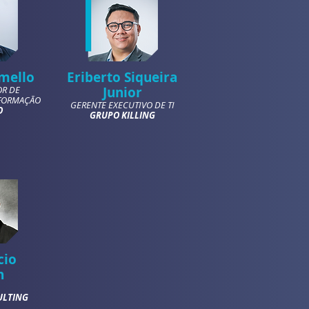
mello
Eriberto Siqueira
R DE
Junior
FORMAÇÃO
GERENTE EXECUTIVO DE TI
O
GRUPO KILLING
cio
h
ULTING